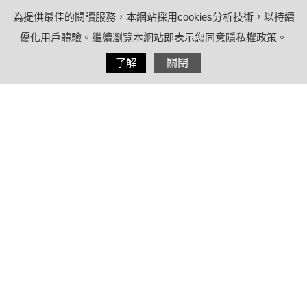
為提供最佳的閱讀服務，本網站採用cookies分析技術，以持續
優化用戶體驗。繼續瀏覽本網站即表示您同意
隱私權政策
。
分享
了解
關閉
2021/06/19
by
(未指定)
內容目錄
嬰兒奶量計算5大原則
最重要的是寶寶吃的開心、爸媽餵得
輕鬆
療日子小叮嚀