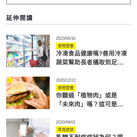
延伸閱讀
2023/05/16
食物營養
冷凍食品健康嗎?善用冷凍
蔬菜幫助長者攝取到足夠
的營養！
2020/12/22
食物營養
你聽過「植物肉」或是
「未來肉」嗎？這可是連
比爾．蓋茲都瘋狂的潮流
飲食！
2020/09/01
常見症狀