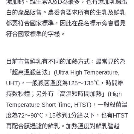
添加鈣、維生素A及D為最多，也有添加乳鐵蛋
白的產品販售。農委會要求所有的生乳及鮮乳
都要符合國家標準，因此在品名標示旁會看見
符合國家標準的字樣。
目前市售鮮乳有不同的加熱方式，最常見的為
「超高溫殺菌法」(Ultra High Temperature,
UHT)，一般殺菌溫度為125～135℃，時間維
持數秒鐘；另外有「高溫短時間加熱」(High
Temperature Short Time, HTST)，一般殺菌溫
度為72～90℃，15秒到1分鐘以下，也有HTST
再配合膜過濾的鮮乳。加熱溫度對鮮乳營越