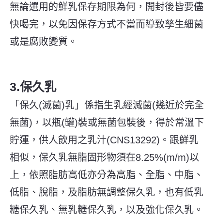
無論選用的鮮乳保存期限為何，開封後皆要儘
快喝完，以免因保存方式不當而導致孳生細菌
或是腐敗變質。
3.保久乳
「保久(滅菌)乳」係指生乳經滅菌(幾近於完全
無菌)，以瓶(罐)裝或無菌包裝後，得於常溫下
貯運，供人飲用之乳汁(CNS13292)。跟鮮乳
相似，保久乳無脂固形物須在8.25%(m/m)以
上，依照脂肪高低亦分為高脂、全脂、中脂、
低脂、脫脂，及脂肪無調整保久乳，也有低乳
糖保久乳、無乳糖保久乳，以及強化保久乳。