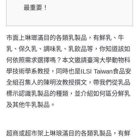
最重要！
市面上琳瑯滿目的各類乳製品，有鮮乳、牛
乳、保久乳、調味乳、乳飲品等，你知道該如
何依照需求選擇嗎？本文邀請臺灣大學動物科
學技術學系教授，同時也是ILSI Taiwan食品安
全組召集人的陳明汝教授撰文，帶我們從乳品
標示認識乳製品的種類，並介紹如何區分鮮乳
及其他牛乳製品。
超商或超市架上琳琅滿目的各類乳製品，有鮮