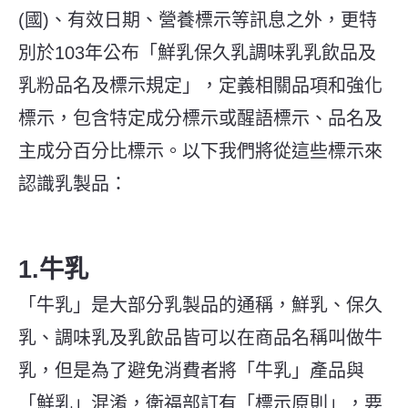
(國)、有效日期、營養標示等訊息之外，更特
別於103年公布「鮮乳保久乳調味乳乳飲品及
乳粉品名及標示規定」，定義相關品項和強化
標示，包含特定成分標示或醒語標示、品名及
主成分百分比標示。以下我們將從這些標示來
認識乳製品：
1.牛乳
「牛乳」是大部分乳製品的通稱，鮮乳、保久
乳、調味乳及乳飲品皆可以在商品名稱叫做牛
乳，但是為了避免消費者將「牛乳」產品與
「鮮乳」混淆，衛福部訂有「標示原則」，要