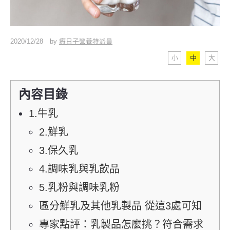
2020/12/28
by
療日子營養特派員
小
中
大
內容目錄
1.牛乳
2.鮮乳
3.保久乳
4.調味乳與乳飲品
5.乳粉與調味乳粉
區分鮮乳及其他乳製品 從這3處可知
專家點評：乳製品怎麼挑？符合需求