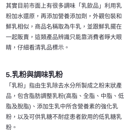
其實目前市面上有很多調味「乳飲品」利用乳
粉加水還原，再添加營養添加劑，外觀包裝和
鮮乳相似，商品名稱取為牛乳，並跟鮮乳擺在
一起販賣，這類產品辨識只能靠消費者睜大眼
睛，仔細看清乳品標示。
5.乳粉與調味乳粉
「乳粉」指由生乳除去水分所製成之粉末狀產
品，包含脂肪調整乳粉(高脂、全脂、中脂、低
脂及脫脂)、添加生乳中所含營養素的強化乳
粉，以及可供乳糖不耐症患者飲用的低乳糖乳
粉。