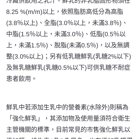
冷藏供飲用之乳汁。鮮乳的非乳脂固形物須在
8.25 %(m/m)以上，依照脂肪高低分為高脂
(3.8％以上)、全脂(3.0％以上，未滿3.8％)、
中脂(1.5％以上，未滿3.0％)、低脂(0.5％以
上，未滿1.5％)、脫脂(未滿0.5％)，以及無調
整(3.0%以上)；另有低乳糖鮮乳(乳糖2%以下)
及無乳糖鮮乳(乳糖0.5%以下)可供乳糖不耐症
患者飲用。
鮮乳中若添加生乳中的營養素(水除外)則稱為
「強化鮮乳」，其添加物及使用量須符合衛生
主管機關的標準，目前常見的市售強化鮮乳以