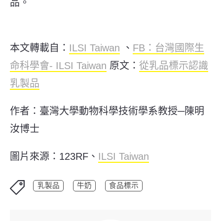
品。
本文轉載自：
ILSI Taiwan
、
FB：台灣國際生
命科學會- ILSI Taiwan
原文：
從乳品標示認識
乳製品
作者：臺灣大學動物科學技術學系教授─陳明
汝博士
圖片來源：123RF、
ILSI Taiwan
乳製品
牛奶
食品標示