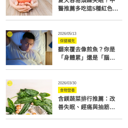
夏天容易煩躁失眠？中
醫推薦多吃這5種紅色食
物助養心安神
2026/05/13
保健補充
翻來覆去像煎魚？你是
「身體累」還是「腦袋
累」？這原因影響睡眠
品質
2026/03/30
食物營養
含鎂蔬菜排行推薦：改
善失眠、經痛與抽筋，
營養師教你如何補鎂最
有效！