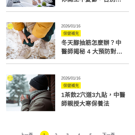
「春節症候群」
2026/01/16
保健補充
冬天腳抽筋怎麼辦？中
醫師揭秘 4 大預防對
策：止抽筋穴位與飲食
補給全指南
2026/01/16
保健補充
1茶飲2穴道3九貼，中醫
師親授大寒保養法
上一頁
1
2
3
4
5
下一頁