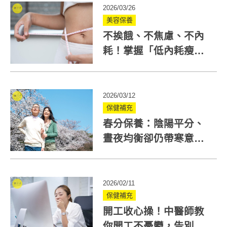
2026/03/26
美容保養
不挨餓、不焦慮、不內
耗！掌握「低內耗瘦
身」找回身體願意瘦的
節奏
2026/03/12
保健補充
春分保養：陰陽平分、
晝夜均衡卻仍帶寒意，
平補調養怎麼做？
2026/02/11
保健補充
開工收心操！中醫師教
你開工不憂鬱，告別