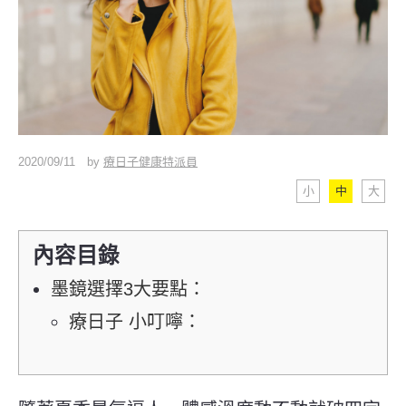
2020/09/11
by
療日子健康特派員
小
中
大
內容目錄
墨鏡選擇3大要點：
療日子 小叮嚀：