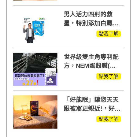
男人活力四射的救
星，特別添加白鳳豆
萃取 五色瑪卡
點我了解
MOMO熱賣中
世界級雙主角專利配
方，NEM蛋殼膜(蛋
白聚醣)+UCll原裝進
點我了解
口，超越葡萄糖胺
+軟骨素
「好能眠」讓您天天
跟被窩更親近!，好能
生醫X陳亞蘭推薦!
點我了解