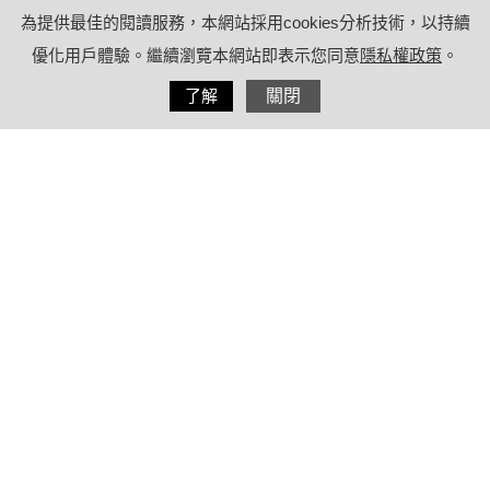
為提供最佳的閱讀服務，本網站採用cookies分析技術，以持續
優化用戶體驗。繼續瀏覽本網站即表示您同意
隱私權政策
。
分享
了解
關閉
2025/09/18
by
療日子編輯團隊
內容目錄
眼睛穴道保健雙眼，中醫師大推6穴位
頭、手、腳、耳朵都能遠端取穴保健
眼睛
避免近視、眼睛乾澀的根本之道是維
持健康生活