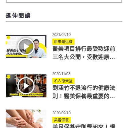
延伸閱讀
2021/02/10
原來是這樣
醫美項目排行最受歡迎前
三名大公開，受歡迎原因
一次搞懂！
2020/11/03
名人療天室
劉涵竹不退流行的健康法
則！醫美保養最重要的步
驟是？
2020/09/10
美容保養
美足保養守則學起來！想