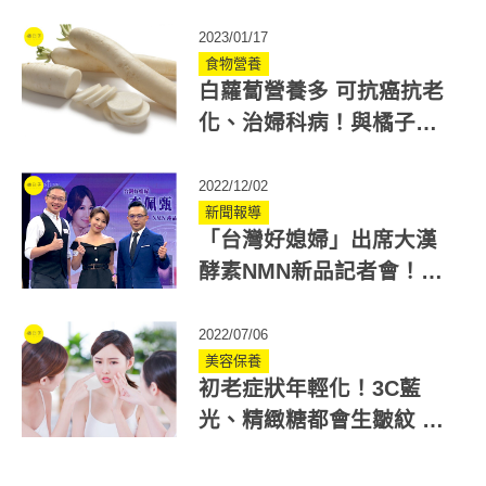
2023/01/17
食物營養
白蘿蔔營養多 可抗癌抗老
化、治婦科病！與橘子共
食會誘發甲狀腺腫大？
2022/12/02
新聞報導
「台灣好媳婦」出席大漢
酵素NMN新品記者會！佩
甄養生秘訣大公開
2022/07/06
美容保養
初老症狀年輕化！3C藍
光、精緻糖都會生皺紋 注
意5面向抗老化