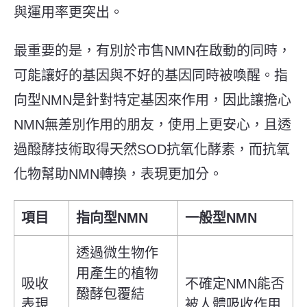
與運用率更突出。
最重要的是，
有別於市售NMN在啟動的同時，
可能讓好的基因與不好的基因同時被喚醒。指
向型NMN是針對特定基因來作用，因此
讓擔心
NMN無差別作用的朋友，
使用上更安心，
且透
過醱酵技術取得天然SOD抗氧化酵素，
而
抗氧
化物幫助NMN轉換，表現更加分。
項目
指向型NMN
一般型NMN
透過微生物作
用產生的植物
吸收
不確定NMN能否
醱酵包覆結
表現
被人體吸收作用