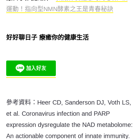
運動！指向型NMN酵素之王是青春秘訣
好好聊日子 療癒你的健康生活
參考資料：
Heer CD, Sanderson DJ, Voth LS,
et al. Coronavirus infection and PARP
expression dysregulate the NAD metabolome:
An actionable component of innate immunity.