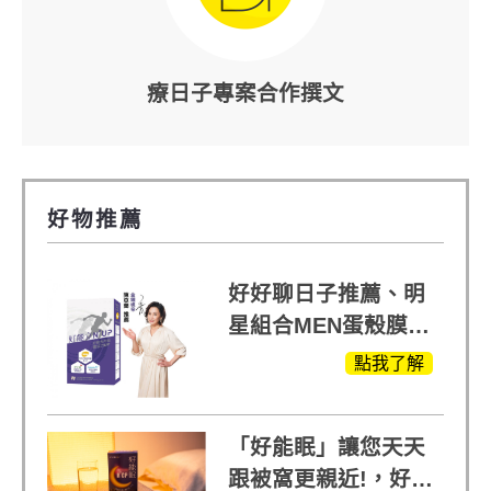
療日子專案合作撰文
好物推薦
好好聊日子推薦、明
星組合MEN蛋殼膜
(蛋白聚醣)+UCII，超
點我了解
越任何市售關鍵產品
「好能眠」讓您天天
跟被窩更親近!，好能