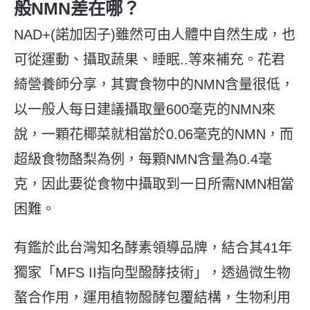
般NMN差在哪？
NAD+(諾加因子)雖然可由人體中自然生成，也
可從運動、攝取蔬果、睡眠..等來補充。
花君
綺
營養師分享，其實食物中的NMN含量很低，
以一般人每日建議攝取量600毫克的NMN來
說，
一顆花椰菜就相當於0.06毫克的NMN
，而
超級食物酪梨為例，每顆NMN含量為
0.4
毫
克，因此要從食物中攝取到一日所需NMN相當
困難。
有鑑於此
台灣知名酵素領導品牌，結合
其41年
獨家「
MFS II
指向型
醱酵技術」，透過微生物
螯合作用，
運用植物醱酵包覆結構
，生物
利用