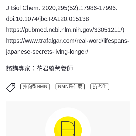
J Biol Chem. 2020;295(52):17986-17996.
doi:10.1074/jbc.RA120.015138
https://pubmed.ncbi.nlm.nih.gov/33051211/
)
https://www.trafalgar.com/real-word/lifespans-
japanese-secrets-living-longer/
諮詢專家
：花君綺
營養師
指向型NMN
NMN是什麼
抗老化