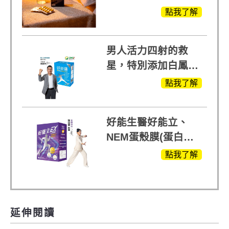
生醫X陳亞蘭推薦!
點我了解
男人活力四射的救
星，特別添加白鳳豆
萃取 五色瑪卡
點我了解
MOMO熱賣中
好能生醫好能立、
NEM蛋殼膜(蛋白聚
醣)關鍵配方，厲害其
點我了解
他產品27倍
延伸閱讀