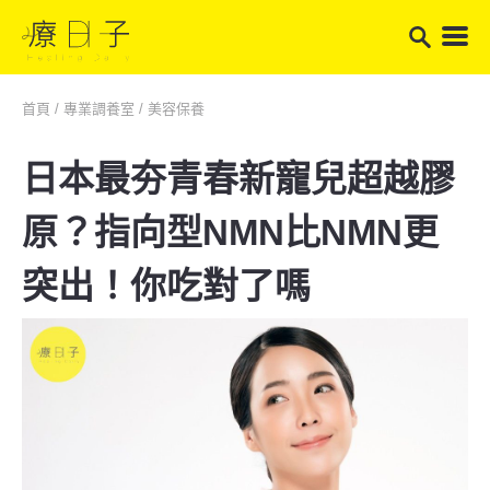
首頁
/
專業調養室
/
美容保養
日本最夯青春新寵兒超越膠
原？指向型NMN比NMN更
突出！你吃對了嗎