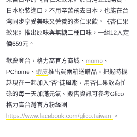
日本原裝進口，不用辛苦飛去日本，也能在台
灣同步享受美味又營養的杏仁果飲。《杏仁果
效果》推出原味與無糖二種口味，一組
12
入定
價
659
元。
歡慶登台，格力高官方商城、
momo
、
PChome
、
蝦皮
推出買兩箱送贈品。把握時機
趁現在一起加入
”
杏
”
徒風潮，用杏仁果飲為忙
碌的每一天加滿元氣。販售資訊可參考
Glico
格力高台灣官方粉絲團
https://www.facebook.com/glico.taiwan
。