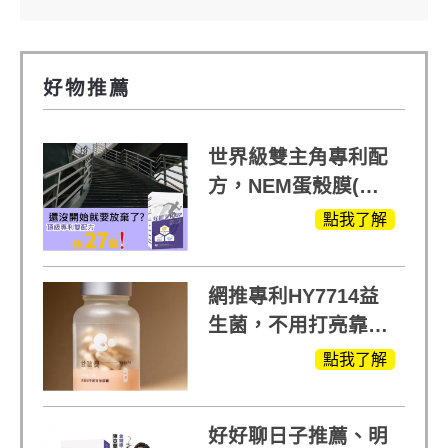
好物推薦
世界級雙主角專利配
方，NEM蛋殼膜(蛋
白聚醣)+UCll原裝進
點我了解
口，超越葡萄糖胺
+軟骨素
網推專利HY7714益
生菌，不用打亮靠養
出來的光
點我了解
好好聊日子推薦、明