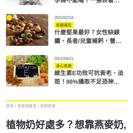
孕婦不能喝？一張表看懂
杏仁奶&杏仁茶功效差別
2022/02/24
保健補充
什麼堅果最好？女性缺鎂
鐵、長者/兒童補鈣，營養
師教你吃出堅果最佳好處
2021/04/21
身心疾病
維生素E功效可抗衰老、淡
斑！86%攝取不足恐神
經、視網膜病變
首頁
/
專業調養室
/
食物營養
植物奶好處多？想靠燕麥奶,