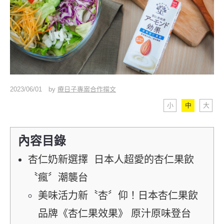
2023/06/01
by
療日子專案合作撰文
小
中
大
內容目錄
杏仁奶新選擇 日本人超愛的杏仁果飲
〝瘋〞潮襲台
美味活力新〝杏〞仰！日本杏仁果飲
品牌《杏仁果效果》 原汁原味登台