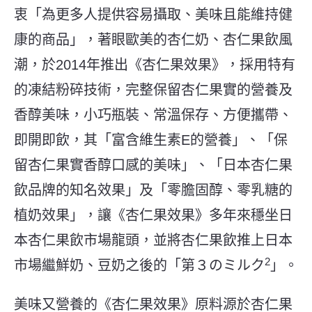
衷「為更多人提供容易攝取、美味且能維持健
康的商品」，著眼歐美的杏仁奶、杏仁果飲風
潮，於2014年推出《杏仁果效果》，採用特有
的凍結粉碎技術，完整保留杏仁果實的營養及
香醇美味，小巧瓶裝、常溫保存、方便攜帶、
即開即飲，其「富含維生素E的營養」、「保
留杏仁果實香醇口感的美味」、「日本杏仁果
飲品牌的知名效果」及「零膽固醇、零乳糖的
植奶效果」，讓《杏仁果效果》多年來穩坐日
本杏仁果飲市場龍頭，並將杏仁果飲推上日本
2
市場繼鮮奶、豆奶之後的「第３のミルク
」。
美味又營養的《杏仁果效果》原料源於杏仁果