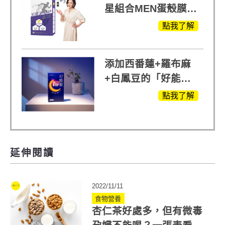
星組合MEN蛋殼膜
(蛋白聚醣)+UCII，超
點我了解
越任何市售關鍵產品
添加西番蓮+羅布麻
+白鳳豆的「好能
眠」，獨家專利配
點我了解
方，好好聊日子推薦
延伸閱讀
2022/11/11
食物營養
杏仁茶好處多，但有微毒