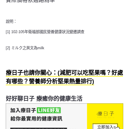
實際價格依通路為準
說明：
[1]
102-105年衛福部國民營養健康狀況變遷調查
[2] ミルク之英文為milk
療日子也請你關心：(減肥可以吃堅果嗎？好處
有哪些？營養師分析堅果熱量排行)
好好聊日子 療癒你的健康生活