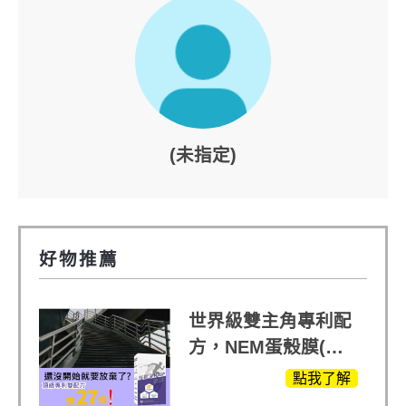
(未指定)
好物推薦
世界級雙主角專利配
方，NEM蛋殼膜(蛋
白聚醣)+UCll原裝進
點我了解
口，超越葡萄糖胺