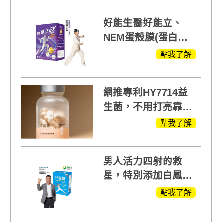
+軟骨素
好能生醫好能立、
NEM蛋殼膜(蛋白聚
醣)關鍵配方，厲害其
點我了解
他產品27倍
網推專利HY7714益
生菌，不用打亮靠養
出來的光
點我了解
男人活力四射的救
星，特別添加白鳳豆
萃取 五色瑪卡
點我了解
MOMO熱賣中