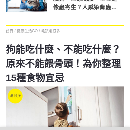
絛蟲寄生？人感染絛蟲症
狀為何？一次解答
首頁
/
健康生活GO
/
毛孩毛很多
狗能吃什麼、不能吃什麼？
原來不能餵骨頭！為你整理
15種食物宜忌