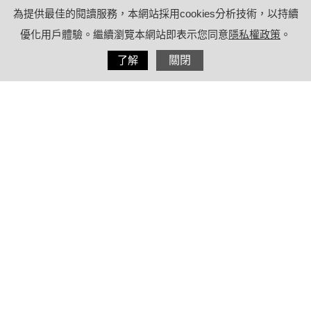
為提供最佳的閱讀服務，本網站採用cookies分析技術，以持續
優化用戶體驗。繼續瀏覽本網站即表示您同意
隱私權政策
。
分享
了解
關閉
2021/12/06
by
(未指定)
內容目錄
狗能吃什麼？澱粉類食品、蜂蜜可適量
餵食
狗狗不能吃什麼？巧克力、辛香料類
要小心
別再餵食容易碎裂的骨頭了