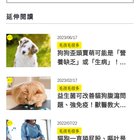
延伸閱讀
2023/06/17
毛孩毛很多
狗狗歪頭賣萌可能是「營
養缺乏」或「生病」！獸
醫分享常見原因、治療方
式
2023/02/17
毛孩毛很多
益生菌可改善貓狗腹瀉問
題、強免疫！獸醫教大家
寵物益生菌怎麼吃、怎麼
選？
2022/07/22
毛孩毛很多
貓狗一直舔屁股、嘔吐是