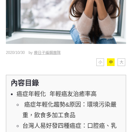
2020/10/30
by
療日子編輯團隊
小
中
大
內容目錄
癌症年輕化 年輕癌友治癒率高
癌症年輕化趨勢&原因：環境污染嚴
重，飲食多加工食品
台灣人易好發四種癌症：口腔癌、乳