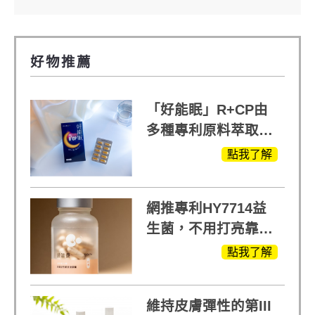
好物推薦
「好能眠」R+CP由
多種專利原料萃取、
白鳳豆、羅布麻、西
點我了解
蕃蓮，陳亞蘭思維清
晰的關鍵!
網推專利HY7714益
生菌，不用打亮靠養
出來的光
點我了解
維持皮膚彈性的第III