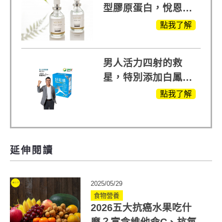
型膠原蛋白，悅恩詩
給予寶寶般的肌膚感
點我了解
受
男人活力四射的救
星，特別添加白鳳豆
萃取 五色瑪卡
點我了解
MOMO熱賣中
延伸閱讀
2025/05/29
食物營養
2026五大抗癌水果吃什