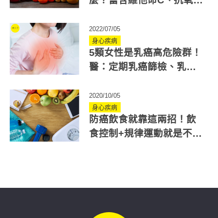
麼？富含維他命C、抗氧化
物，這水果正對時！
2022/07/05
身心疾病
5類女性是乳癌高危險群！
醫：定期乳癌篩檢、乳房
自我檢查可降低死亡風險
2020/10/05
身心疾病
防癌飲食就靠這兩招！飲
食控制+規律運動就是不二
法門！
首頁
/
專業調養室
/
食物營養
如何不讓癌症復發？可從飲