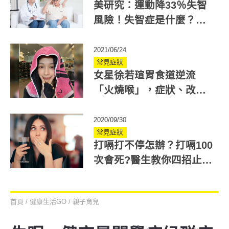
美研究：運動降33％失智
風險！失智症是什麼？教
你3招預防
2021/06/24
常見症狀
女星徐若瑄胃食道逆流
「火燒喉」，症狀、改善
方法一次看！
2020/09/30
常見症狀
打嗝打不停怎辦？打嗝100
次會死?醫生教你四招止嗝
方式！
首頁
/
健康生活GO
/
親子育兒