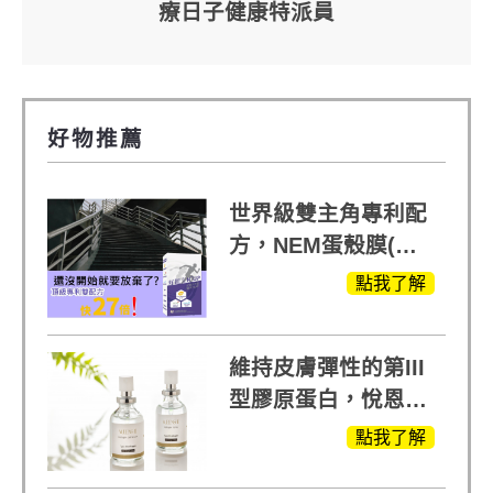
療日子健康特派員
好物推薦
世界級雙主角專利配
方，NEM蛋殼膜(蛋
白聚醣)+UCll原裝進
點我了解
口，超越葡萄糖胺
+軟骨素
維持皮膚彈性的第III
型膠原蛋白，悅恩詩
給予寶寶般的肌膚感
點我了解
受