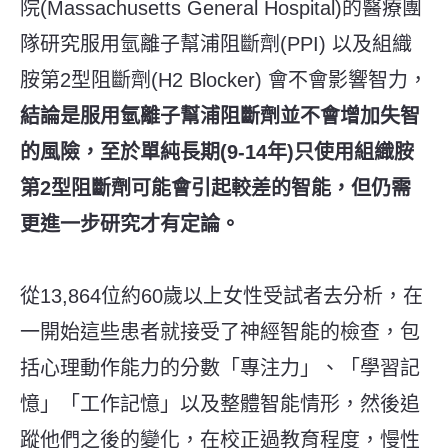
院
(Massachusetts General Hospital)
的醫療團
隊研究服用氫離子幫浦阻斷劑
(PPI)
以及組織
胺第
2
型阻斷劑
(H2 Blocker)
會不會影響智力，
結論是服用氫離子幫浦阻斷劑並不會增加失智
的風險，至於單純長期(9-14年)只使用組織胺
第2型阻斷劑可能會引起較差的智能，但仍需
更進一步研究才有定論。
從
13,864
位約
60
歲以上女性受試者去分析，在
一開始這些患者就接受了神經智能的檢查，包
括心理動作能力的分數「專注力」、「學習記
憶」「工作記憶」以及整體智能情形，然後追
蹤他們之後的變化，在校正過教育程度，慢性