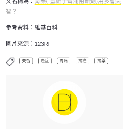
文名稱為：
胃藥( 氫離子幫浦阻斷劑)用多會失
智？
參考資料：
維基百科
圖片來源：123RF
失智
癌症
胃痛
胃癌
胃藥