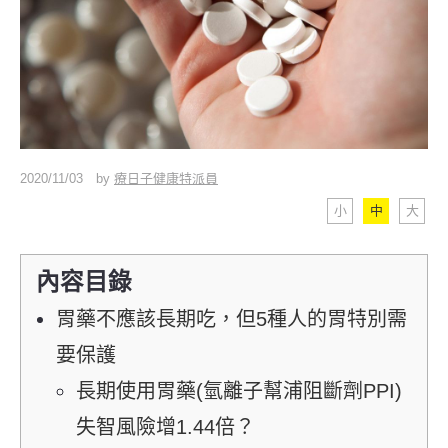
2020/11/03
by
療日子健康特派員
小
中
大
內容目錄
胃藥不應該長期吃，但5種人的胃特別需
要保護
長期使用胃藥(氫離子幫浦阻斷劑PPI)
失智風險增1.44倍？