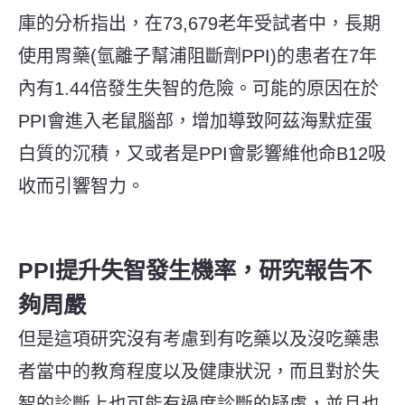
庫的分析指出，在
73,679
老年受試者中，長期
使用胃藥(氫離子幫浦阻斷劑
PPI)
的患者在
7
年
內有
1.44
倍發生失智的危險。可能的原因在於
PPI
會進入老鼠腦部，增加導致阿茲海默症蛋
白質的沉積，又或者是
PPI
會影響維他命
B12
吸
收而引響智力。
PPI
提升失智發生機率，研究報告不
夠周嚴
但是這項研究沒有考慮到有吃藥以及沒吃藥患
者當中的教育程度以及健康狀況，而且對於失
智的診斷上也可能有過度診斷的疑慮，並且也