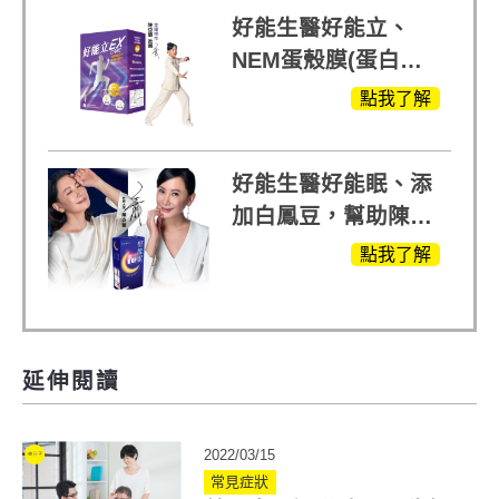
好能生醫好能立、
NEM蛋殼膜(蛋白聚
醣)關鍵配方，厲害其
點我了解
他產品27倍
好能生醫好能眠、添
加白鳳豆，幫助陳亞
蘭入睡的力量
點我了解
延伸閱讀
2022/03/15
常見症狀