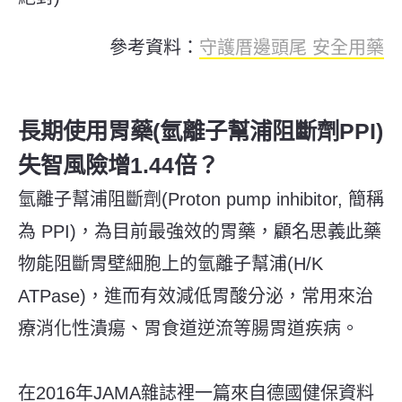
參考資料：
守護厝邊頭尾 安全用藥
長期使用胃藥(氫離子幫浦阻斷劑PPI)
失智風險增1.44倍？
氫離子幫浦阻斷劑
(Proton pump inhibitor,
簡稱
為
PPI)
，為目前最強效的胃藥，顧名思義此藥
物能阻斷胃壁細胞上的氫離子幫浦
(H/K
ATPase)
，進而有效減低胃酸分泌，常用來治
療消化性潰瘍、胃食道逆流等腸胃道疾病。
在
2016
年
JAMA
雜誌裡一篇來自德國健保資料