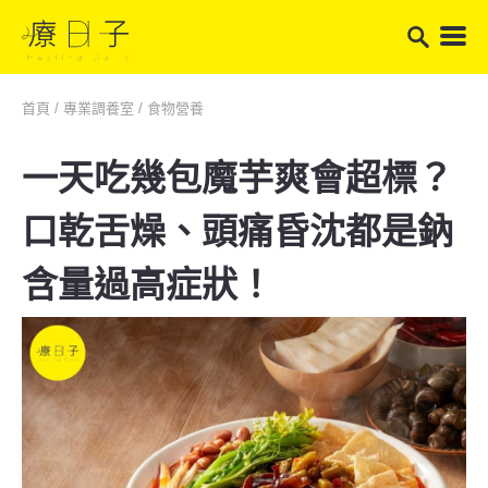
首頁
/
專業調養室
/
食物營養
一天吃幾包魔芋爽會超標？
口乾舌燥、頭痛昏沈都是鈉
含量過高症狀！