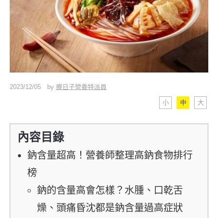
2023/12/05
by
療日子營養特派員
小
中
大
內容目錄
鈉含量超高！營養師整理高鈉食物排行
榜
鈉的含量高會怎樣？水腫、口乾舌
燥、頭痛昏沈都是鈉含量過高症狀