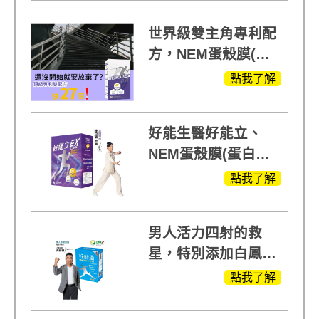
世界級雙主角專利配
方，NEM蛋殼膜(蛋
白聚醣)+UCll原裝進
點我了解
口，超越葡萄糖胺
+軟骨素
好能生醫好能立、
NEM蛋殼膜(蛋白聚
醣)關鍵配方，厲害其
點我了解
他產品27倍
男人活力四射的救
星，特別添加白鳳豆
萃取 五色瑪卡
點我了解
MOMO熱賣中