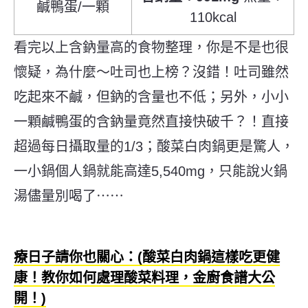
鹹鴨蛋/一顆
110kcal
看完以上含
鈉量高的食物
整理，你是不是也很
懷疑，為
什麼～吐司也上榜？沒錯！
吐司雖然
吃起來不鹹，但鈉的含量也不低
；另外，
小小
一顆鹹鴨蛋的
含鈉量竟然
直接快
破
千？！直接
超過每日攝取量的1/3；酸菜白肉鍋更是驚人，
一小鍋個人鍋就
能
高達5,540mg，
只能
說火鍋
湯儘量別喝了⋯⋯
療日子請你也關心：(酸菜白肉鍋這樣吃更健
康！教你如何處理酸菜料理，金廚食譜大公
開！)