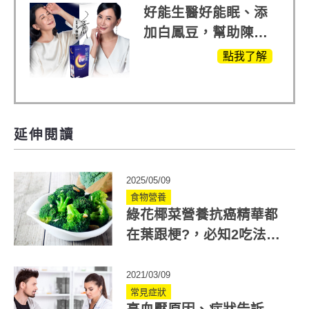
好能生醫好能眠、添
加白鳳豆，幫助陳亞
蘭入睡的力量
點我了解
延伸閱讀
2025/05/09
食物營養
綠花椰菜營養抗癌精華都
在葉跟梗?，必知2吃法可
增加吸收調整體質！
2021/03/09
常見症狀
高血壓原因、症狀告訴