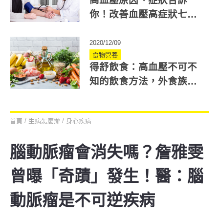
你！改善血壓高症狀七大
祕訣公開
2020/12/09
食物營養
得舒飲食：高血壓不可不
知的飲食方法，外食族怎
麼吃？
首頁
/
生病怎麼辦
/
身心疾病
腦動脈瘤會消失嗎？詹雅雯
曾曝「奇蹟」發生！醫：腦
動脈瘤是不可逆疾病