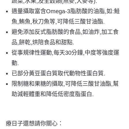
蔬菜,水果,及全穀類(燕麥,大麥等).
適量攝取富含Omega-3脂肪酸的油脂,如:鮭
魚,鮪魚,秋刀魚等,可降低三酸甘油酯.
避免添加反式脂肪酸的食品,如油炸,加工食
品,餅乾,烘陪食品和甜點.
從事規律性運動,每天30分鐘,中度等強度運
動.
已部分黃豆蛋白質取代動物性蛋白質.
限制糖和果糖的攝取,可降低三酸甘油酯,幫
助減輕體重和降低低密度脂蛋白.
療日子還想請你關心：