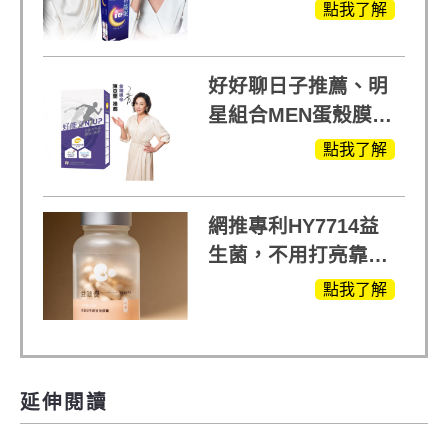
蘭入睡的力量
點我了解
好好聊日子推薦、明
星組合MEN蛋殼膜
(蛋白聚醣)+UCII，超
點我了解
越任何市售關鍵產品
網推專利HY7714益
生菌，不用打亮靠養
出來的光
點我了解
延伸閱讀