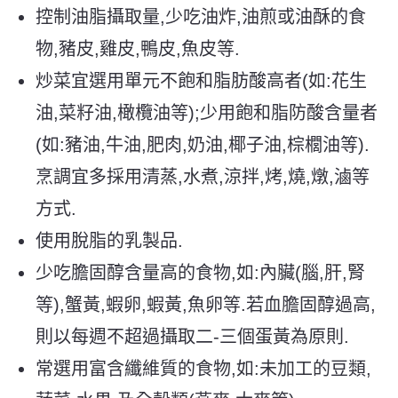
控制油脂攝取量,少吃油炸,油煎或油酥的食
物,豬皮,雞皮,鴨皮,魚皮等.
炒菜宜選用單元不飽和脂肪酸高者(如:花生
油,菜籽油,橄欖油等);少用飽和脂防酸含量者
(如:豬油,牛油,肥肉,奶油,椰子油,棕櫚油等).
烹調宜多採用清蒸,水煮,涼拌,烤,燒,燉,滷等
方式.
使用脫脂的乳製品.
少吃膽固醇含量高的食物,如:內臟(腦,肝,腎
等),蟹黃,蝦卵,蝦黃,魚卵等.若血膽固醇過高,
則以每週不超過攝取二-三個蛋黃為原則.
常選用富含纖維質的食物,如:未加工的豆類,