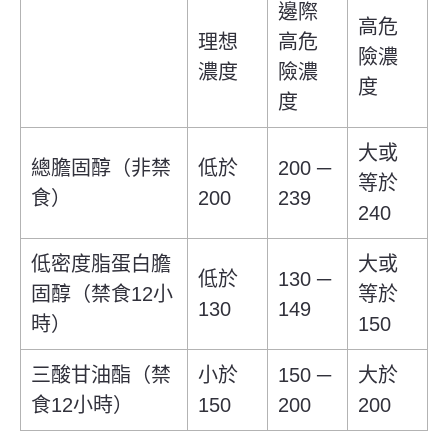
邊際
高危
理想
高危
險濃
濃度
險濃
度
度
大或
總膽固醇（非禁
低於
200 ─
等於
食）
200
239
240
低密度脂蛋白膽
大或
低於
130 ─
固醇
（禁食
12
小
等於
130
149
時）
150
三酸甘油酯
（禁
小於
150 ─
大於
食
12
小時）
150
200
200