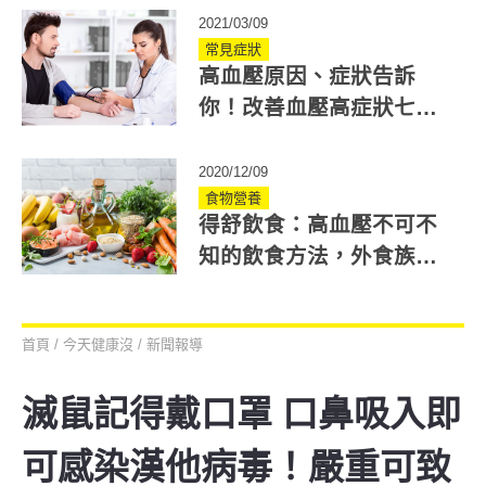
2021/03/09
常見症狀
高血壓原因、症狀告訴
你！改善血壓高症狀七大
祕訣公開
2020/12/09
食物營養
得舒飲食：高血壓不可不
知的飲食方法，外食族怎
麼吃？
首頁
/
今天健康沒
/
新聞報導
滅鼠記得戴口罩 口鼻吸入即
可感染漢他病毒！嚴重可致