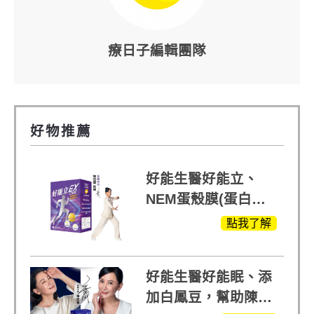
療日子編輯團隊
好物推薦
好能生醫好能立、
NEM蛋殼膜(蛋白聚
醣)關鍵配方，厲害其
點我了解
他產品27倍
好能生醫好能眠、添
加白鳳豆，幫助陳亞