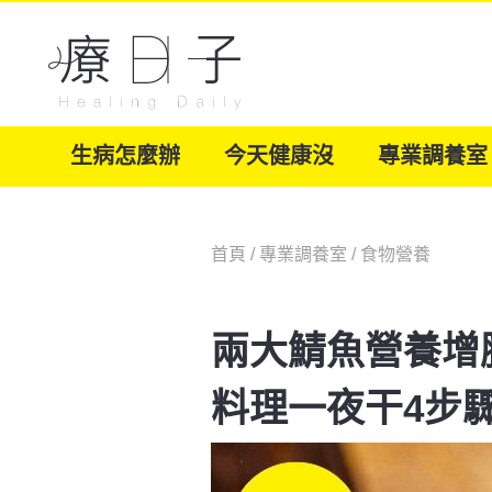
生病怎麼辦
今天健康沒
專業調養室
首頁
/
專業調養室
/
食物營養
兩大鯖魚營養增
料理一夜干4步驟