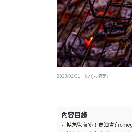
2023/02/01
by
(未指定)
內容目錄
鯖魚營養多！魚油含有omeg