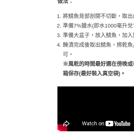
做法：
將鯖魚背部剖開不切斷，取出
準備7%鹽水(即水1000毫
準備大盆子，放入鯖魚，加入
醃漬完成後取出鯖魚，擦乾魚
可。
※風乾的時間最好選在傍晚或
箱保存(最好裝入真空袋)。