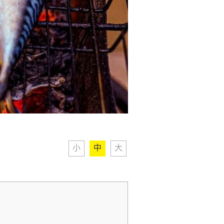
小
中
大