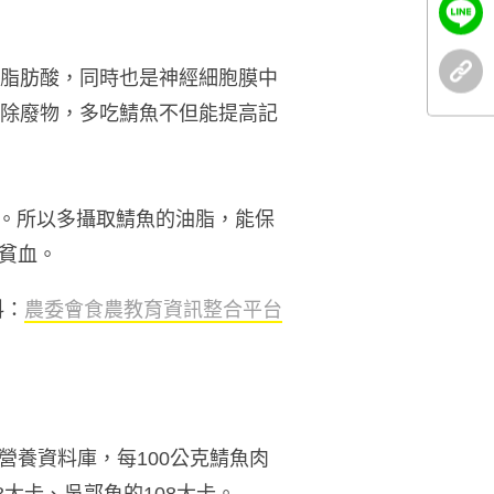
的脂肪酸，同時也是神經細胞膜中
清除廢物，多吃鯖魚不但能提高記
果。所以多攝取鯖魚的油脂，能保
貧血。
料：
農委會食農教育資訊整合平台
養資料庫，每100公克鯖魚肉