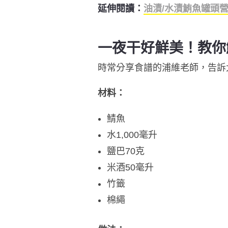
延伸閱讀：
油漬/水漬鮪魚罐頭
一夜干好鮮美！教
時常分享食譜的浦維老師，告訴
材料：
鯖魚
水1,000毫升
鹽巴70克
米酒50毫升
竹籤
棉繩