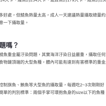
14大卡、鰻魚的254大卡、虱目魚的179大卡、鮭魚的15
多好處，但鯖魚熱量太高，成人一天建議熱量攝取總量約2
意一下攝取量。
題嗎？
鯖魚重金屬汙染問題，其實海洋汙染日益嚴重，攝取任何
食物鏈頂端的大型魚種，體內可能有達到有害標準的重金
控制旗魚、鮪魚等大型魚的攝取量，每週吃2~3次剛剛好
簡單的判別標準：兩個手掌可環抱魚身的size以下的魚