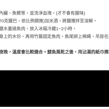
內臟、魚鰓等，並洗淨血塊。(才不會有腥味)
升兌70克鹽巴，依比例類推)加米酒，將鹽攪拌至溶解。
鹽水蓋過魚肉，放入冰箱冷藏1~2小時。
身上的水份，再用竹籤固定魚肉，魚尾綁上棉繩，吊掛在通
夜晚，溫度會比較適合。鯖魚風乾之後，用沾濕的紙巾擦