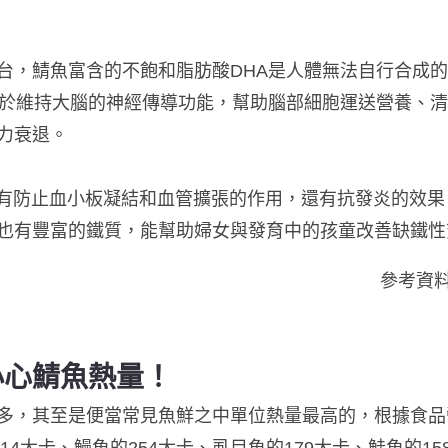
台，鯖魚富含的不飽和脂肪酸DHA是人體無法自行合成
助於維持大腦的神經傳導功能，幫助腦部細胞運送營養、
力衰退。
則有防止血小板凝結和血管擴張的作用，還有抗發炎的效
也有豐富的鐵質，能幫助婦女與發育中的孩童改善缺鐵性
參考資
小心鯖魚熱量！
多，其至是便當常見魚鮮之中單位熱量最高的，根據食品營