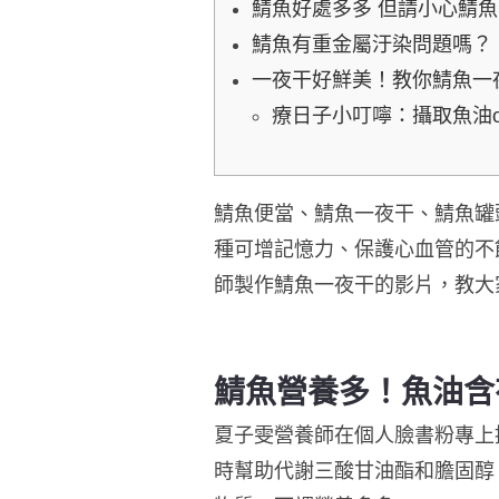
鯖魚好處多多 但請小心鯖
鯖魚有重金屬汙染問題嗎？
一夜干好鮮美！教你鯖魚
療日子小叮嚀：攝取魚油o
鯖魚便當、鯖魚一夜干、鯖魚罐頭
種可增記憶力、保護心血管的不
師製作鯖魚一夜干的影片，教大家
鯖魚營養多！魚油含有
夏子雯營養師在個人臉書粉專上提
時幫助代謝三酸甘油酯和膽固醇