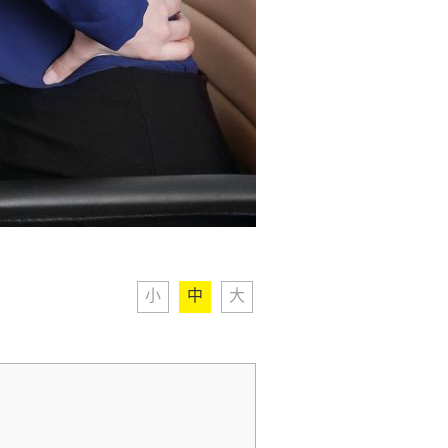
小
中
大