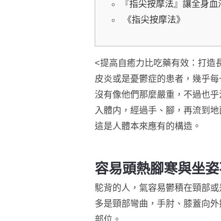
『指尖按摩法』讓全身血
《指尖按摩法》
<提高自癒力比吃藥有效：打造
皮炎或是憂鬱症的患者，幾乎每
沒有像他們那麼嚴重，不過也乎
入體内，經過手、腳，再流到地
這是人體本來應有的構造。
容易頭熱腳寒與坐姿
駝背的人，氣容易鬱積在頸部或
多是頸部彎曲，手肘、膝蓋向外
部位。