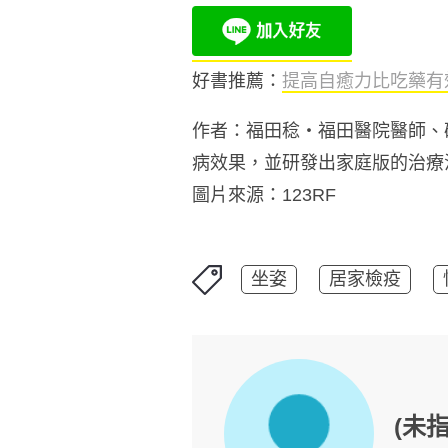
好書推薦：
提高自癒力比吃藥有
作者：福田稔・福田醫院醫師、
病效果，並研發出家庭版的治療
圖片來源：123RF
坐姿
居家檢疫
(未指