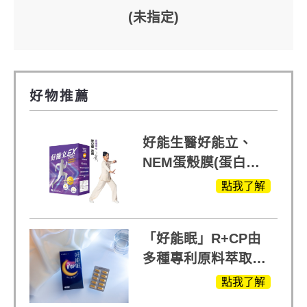
(未指定)
好物推薦
好能生醫好能立、
NEM蛋殼膜(蛋白聚
醣)關鍵配方，厲害其
點我了解
他產品27倍
「好能眠」R+CP由
多種專利原料萃取、
白鳳豆、羅布麻、西
點我了解
蕃蓮，陳亞蘭思維清