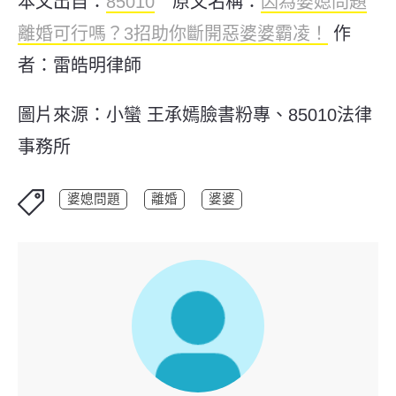
本文出自：
85010
原文名稱：
因為婆媳問題
離婚可行嗎？3招助你斷開惡婆婆霸凌！
作
者：雷皓明律師
圖片來源：小蠻 王承嫣臉書粉專、85010法律
事務所
婆媳問題
離婚
婆婆