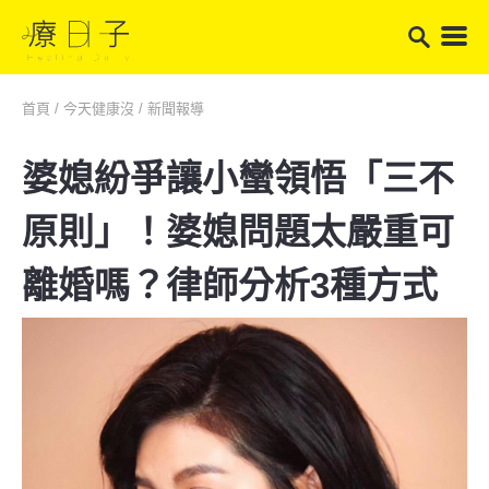
首頁
/
今天健康沒
/
新聞報導
婆媳紛爭讓小蠻領悟「三不
原則」！婆媳問題太嚴重可
離婚嗎？律師分析3種方式