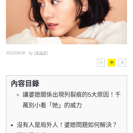
2022/04/28
by
(未指定)
小
中
大
內容目錄
讓婆媳關係出現列裂痕的5大原因！千
萬別小看「她」的威力
沒有人是局外人！婆媳問題如何解決？