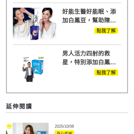
晰的關鍵!
好能生醫好能眠、添
加白鳳豆，幫助陳亞
蘭入睡的力量
點我了解
男人活力四射的救
星，特別添加白鳳豆
萃取 五色瑪卡
點我了解
MOMO熱賣中
延伸閱讀
2025/10/08
身心疾病