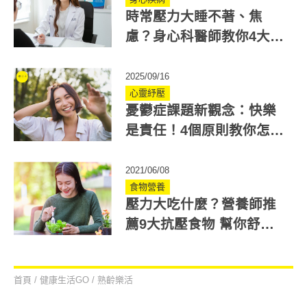
時常壓力大睡不著、焦
慮？身心科醫師教你4大方
法緩解
2025/09/16
心靈紓壓
憂鬱症課題新觀念：快樂
是責任！4個原則教你怎麼
快樂起來
2021/06/08
食物營養
壓力大吃什麼？營養師推
薦9大抗壓食物 幫你舒
壓、緩和焦慮
首頁
/
健康生活GO
/
熟齡樂活