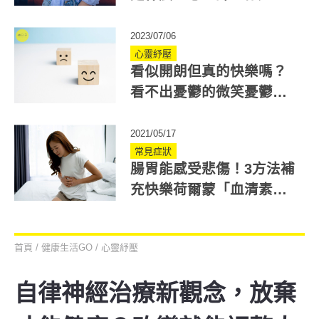
打怪！長期恐引發焦慮、
情緒低落
2023/07/06
心靈紓壓
看似開朗但真的快樂嗎？
看不出憂鬱的微笑憂鬱症
是什麼？留意4徵兆
2021/05/17
常見症狀
腸胃能感受悲傷！3方法補
充快樂荷爾蒙「血清素」
免於腸胃病
首頁
/
健康生活GO
/
心靈紓壓
自律神經治療新觀念，放棄