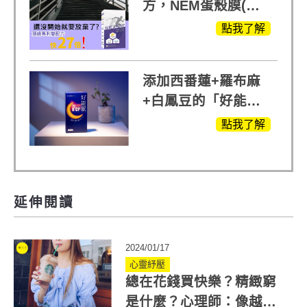
方，NEM蛋殼膜(蛋
白聚醣)+UCll原裝進
點我了解
口，超越葡萄糖胺
+軟骨素
添加西番蓮+羅布麻
+白鳳豆的「好能
眠」，獨家專利配
點我了解
方，好好聊日子推薦
延伸閱讀
2024/01/17
心靈紓壓
總在花錢買快樂？精緻窮
是什麼？心理師：像越級