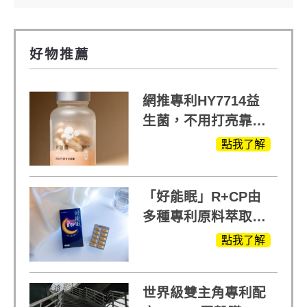
好物推薦
網推專利HY7714益
生菌，不用打亮靠養
出來的光
點我了解
「好能眠」R+CP由
多種專利原料萃取、
白鳳豆、羅布麻、西
點我了解
蕃蓮，陳亞蘭思維清
晰的關鍵!
世界級雙主角專利配