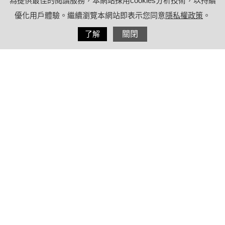
為提供最佳的閱讀服務，本網站採用cookies分析技術，以持續
優化用戶體驗。繼續瀏覽本網站即表示您同意
隱私權政策
。
分享
了解
關閉
2020/09/19
by
療日子健康特派員
內容目錄
【案例介紹】
【醫生解析】
水煎藥劑是什麼？
和科學中藥的差別？
水煎中藥材要如何熬煮啊？