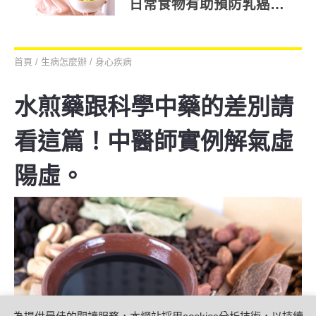
日常食物有助預防乳癌、
子宮頸癌、卵巢癌
首頁
/
生病怎麼辦
/
身心疾病
水煎藥跟科學中藥的差別請
看這篇！中醫師實例解氣虛
陽虛。