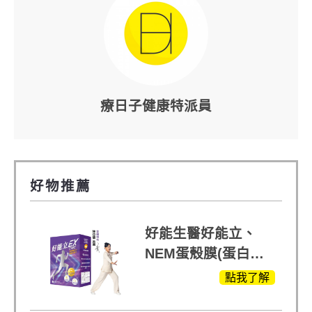
療日子健康特派員
好物推薦
好能生醫好能立、
NEM蛋殼膜(蛋白聚
醣)關鍵配方，厲害其
點我了解
他產品27倍