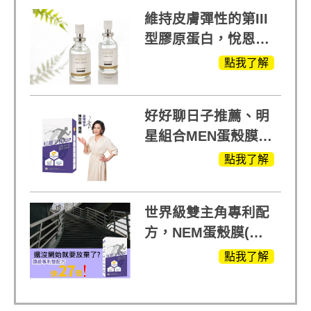
維持皮膚彈性的第III
型膠原蛋白，悅恩詩
給予寶寶般的肌膚感
點我了解
受
好好聊日子推薦、明
星組合MEN蛋殼膜
(蛋白聚醣)+UCII，超
點我了解
越任何市售關鍵產品
世界級雙主角專利配
方，NEM蛋殼膜(蛋
白聚醣)+UCll原裝進
點我了解
口，超越葡萄糖胺
+軟骨素