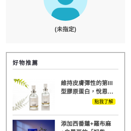
(未指定)
好物推薦
維持皮膚彈性的第III
型膠原蛋白，悅恩詩
給予寶寶般的肌膚感
點我了解
受
添加西番蓮+羅布麻