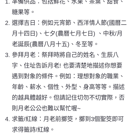
準備供品：包括鮮花、水果、茶葉、甜食、
糖果等。
選擇吉日：例如元宵節、西洋情人節(國曆二
月十四日)、七夕(農曆七月七日) 、中秋/月
老誕辰(農曆八月十五)、冬至等。
參拜月老：祭拜時將自己的姓名、生辰八
字、住址告訴月老! 也要清楚地描述你想要
遇到對象的條件。例如：理想對象的職業、
年齡、薪水、個性、外型、身高等等。描述
的越具體越好。但請記住切勿不切實際，否
則月老公公也難以幫忙喔~
求籤/紅線：月老前擲筊，擲到3個聖筊即可
求得籤詩/紅線。