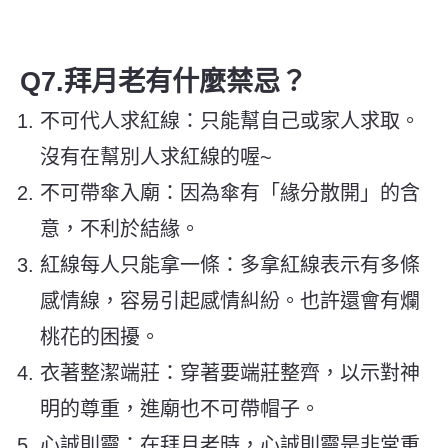
Q7.拜月老有什麼禁忌？
不可代人求紅線：只能幫自己或家人求取。
沒有在幫別人求紅線的喔~
不可帶傘入廟：因為傘有「緣分散開」的含
意，不利於結緣。
紅線每人只能拿一條：多拿紅線表示有多條
感情線，容易引起感情糾紛。也許還會有爛
桃花的困擾。
衣著整潔端莊：穿著要端莊整齊，以示對神
明的尊重，進廟也不可帶帽子。
心誠則靈：在拜月老時，心誠則靈是非常重