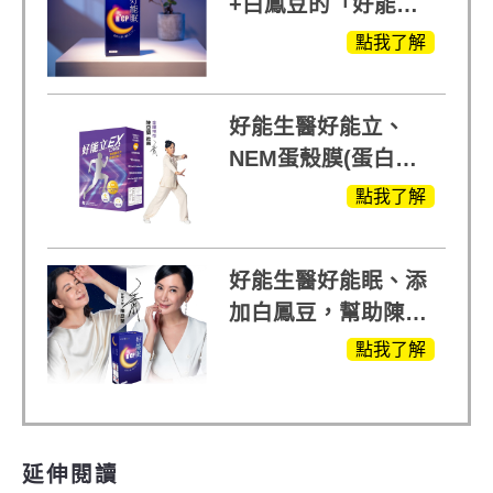
+白鳳豆的「好能
眠」，獨家專利配
點我了解
方，好好聊日子推薦
好能生醫好能立、
NEM蛋殼膜(蛋白聚
醣)關鍵配方，厲害其
點我了解
他產品27倍
好能生醫好能眠、添
加白鳳豆，幫助陳亞
蘭入睡的力量
點我了解
延伸閱讀