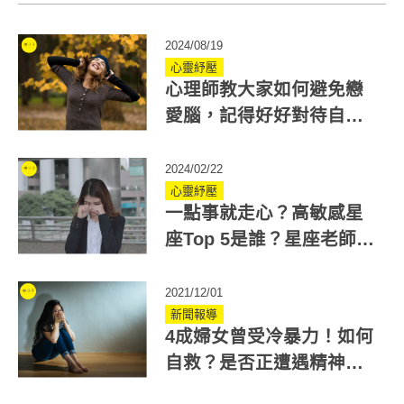
2024/08/19
心靈紓壓
心理師教大家如何避免戀
愛腦，記得好好對待自
己、保持誠摯溝通
2024/02/22
心靈紓壓
一點事就走心？高敏感星
座Top 5是誰？星座老師教
你解開心結
2021/12/01
新聞報導
4成婦女曾受冷暴力！如何
自救？是否正遭遇精神暴
力 6大問題自我評估