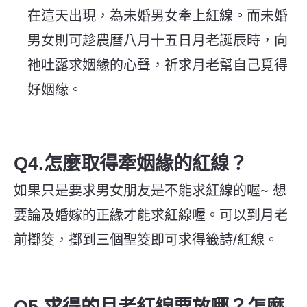
在這天出現，為未婚男女牽上紅線。而未婚
男女則可趁農曆八月十五日月老誕辰時，向
祂吐露求姻緣的心聲，祈求月老幫自己覓得
好姻緣。
Q4.怎麼取得牽姻緣的紅線？
如果只是要求男女朋友是不能求紅線的喔~ 想
要論及婚嫁的正緣才能求紅線喔。可以到月老
前擲筊，擲到三個聖筊即可求得籤詩/紅線。
Q5.求得的月老紅線要放哪？怎麼