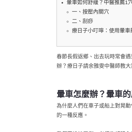
暈車如何舒緩？中醫推薦1穴
一、按壓內關穴
二、刮痧
療日子小叮嚀：使用暈車
春節長假返鄉、出去玩時常會遇
辦？療日子請余雅雯中醫師教大
暈車怎麼辦？暈車的
為什麼人們在車子或船上對晃動
的一種反應。