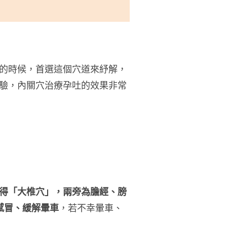
的時候，首選這個穴道來紓解，
驗，內關穴治療孕吐的效果非常
得「大椎穴」，兩旁為膽經、膀
感冒、緩解暈車
，若不幸暈車、