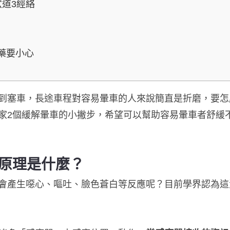
道3經絡
藥要小心
到塞車，長途車程對容易暈車的人來說簡直是折磨，要怎
家2個緩解暈車的小撇步，希望可以幫助容易暈車者舒緩
原理是什麼？
會產生噁心、嘔吐、臉色蒼白等反應呢？目前學界認為這