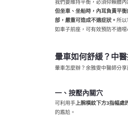
我們要維持平衡，必須仰賴體內
但坐車、坐船時，內耳負責平衡
部，嚴重可造成不適症狀。
所以
如車子前座，可有效預防不適噁
暈車如何舒緩？中醫
暈車怎麼辦？余雅雯中醫師分享
一、按壓內關穴
可利用手
上腕橫紋下方3指幅處
的尷尬。