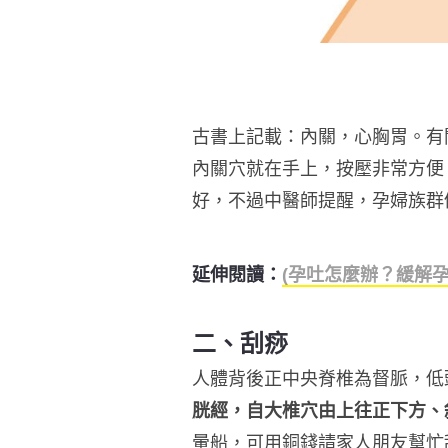
古書上記載：內關，心胸胃。有
內關穴就在手上，按壓非常方便
好，不過中醫師提醒，孕婦族群
延伸閱讀：
(孕吐怎麼辦？緩解
二、刮痧
人體背後正中央脊椎為督脈，低
胱經，自大椎穴由上往正下方、
暈船，可用銅錢請家人朋友幫忙