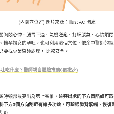
(內關穴位置) 圖片來源：illust AC 圖庫
關胸悶心悸、腸胃不適、氣機逆亂、打膈脹氣、心情煩悶
。懷孕婦女的孕吐，也可利用這個穴位，依余中醫師的經
仍要找專業醫師處理， 比較安全。
孕吐吃什麼？醫師親自體驗推薦8個撇步)
頭時頸部最突出為第七頸椎，這
突出處的下方凹陷處可取
斜下方3個方向刮痧有諸多功效，可疏通肩背緊繃、恢復
刮痧。