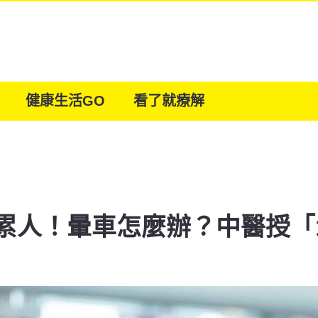
健康生活GO
看了就療解
累人！暈車怎麼辦？中醫授「