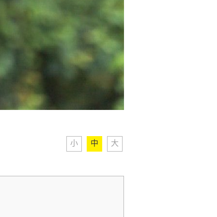
小
中
大