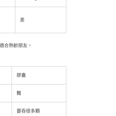
差
適合熟齡朋友。
膠囊
難
要吞很多顆