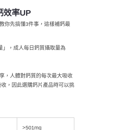
鈣效率U
P
教你先搞懂3件事，這樣補鈣最
取量」，成人每日鈣質攝取量為
享，人體對鈣質的每次最大吸收
吸收，因此選購
鈣片產品
時可以挑
>501mg