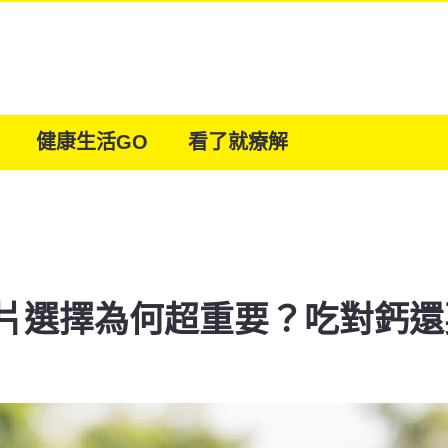
健康生活GO
看了就療解
片選擇為何超重要？吃對鈣還