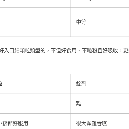
中等
好入口細顆粒類型的，不但好食用、不嗆粉且好吸收，更
粒
錠劑
難
小孩都好服用
很大顆難吞嚥