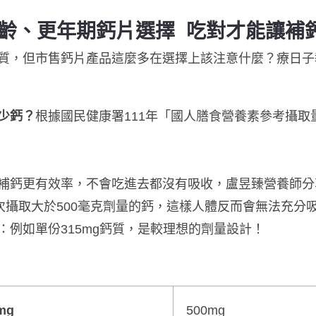
齡、更年期鈣片選擇 吃對才能讓補
質，但
市售鈣片產品這麼多在選擇上
該注意什麼？療日子
少鈣？
根據國民健康署111年「國人膳食營養素參考攝
補鈣更有效率，不會吃進去都沒有吸收，盧昱臻營養師分
次攝取大於500毫克劑量的鈣，這樣人體反而會無法充分
：
例如單份315mg鈣質，是較理想的劑量設計！
mg
500mg