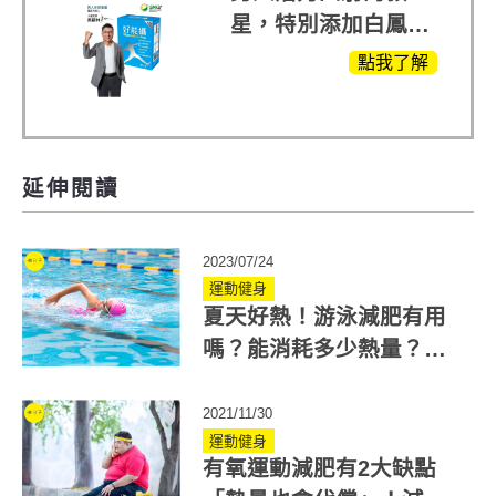
星，特別添加白鳳豆
萃取 五色瑪卡
點我了解
MOMO熱賣中
延伸閱讀
2023/07/24
運動健身
夏天好熱！游泳減肥有用
嗎？能消耗多少熱量？
醫：游「這式」消耗的熱
量最多
2021/11/30
運動健身
有氧運動減肥有2大缺點