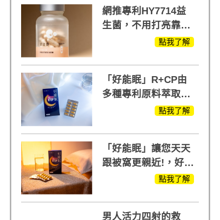
網推專利HY7714益
生菌，不用打亮靠養
出來的光
點我了解
「好能眠」R+CP由
多種專利原料萃取、
白鳳豆、羅布麻、西
點我了解
蕃蓮，陳亞蘭思維清
晰的關鍵!
「好能眠」讓您天天
跟被窩更親近!，好能
生醫X陳亞蘭推薦!
點我了解
男人活力四射的救