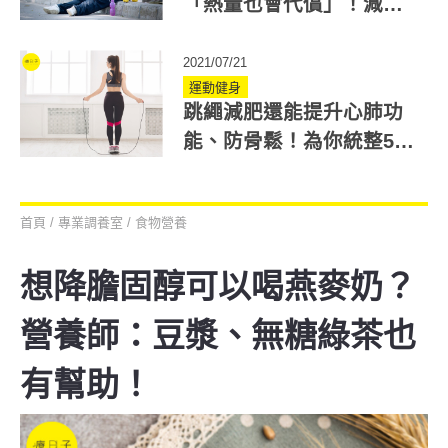
「熱量也會代償」！減重
醫推薦3高效運動
2021/07/21
運動健身
跳繩減肥還能提升心肺功
能、防骨鬆！為你統整5大
跳繩好處
首頁
/
專業調養室
/
食物營養
想降膽固醇可以喝燕麥奶？
營養師：豆漿、無糖綠茶也
有幫助！