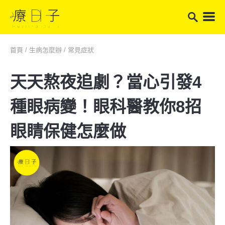
首頁
/
生病怎麼辦
/
常見症狀
天天熬夜追劇？當心引發4
種眼病變！眼科醫教你8招
眼睛保健怎麼做