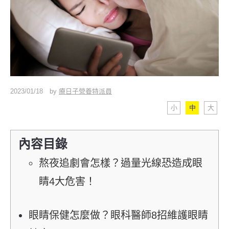
2023/01/18
by
療日子營養特派員
小
中
大
內容目錄
熬夜追劇會怎樣？過量光線恐造成眼
睛4大危害！
眼睛保健怎麼做？眼科醫師8招維護眼睛