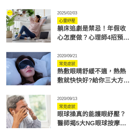
2025/02/03
心靈紓壓
躺床追劇是禁忌！年假收
心怎麼做？心理師4招預防
開工厭世
2020/09/21
常見症狀
熱敷眼睛舒緩不適，熱熱
敷就快快好?給你三大方式
效果評比。
2020/09/13
常見症狀
眼球操真的能護眼紓壓？
醫師揭5大NG眼球按摩迷
思！