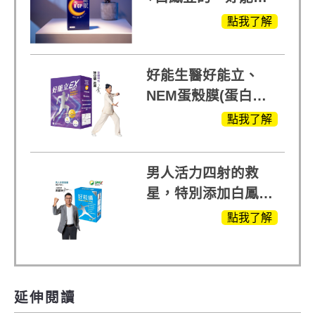
眠」，獨家專利配
點我了解
方，好好聊日子推薦
好能生醫好能立、
NEM蛋殼膜(蛋白聚
醣)關鍵配方，厲害其
點我了解
他產品27倍
男人活力四射的救
星，特別添加白鳳豆
萃取 五色瑪卡
點我了解
MOMO熱賣中
延伸閱讀