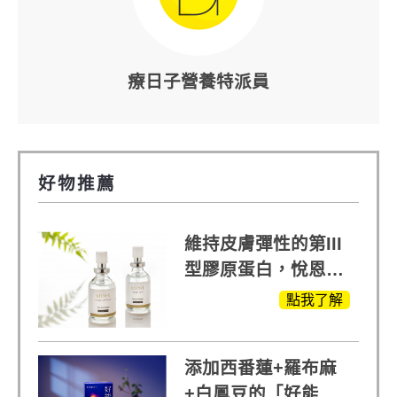
療日子營養特派員
好物推薦
維持皮膚彈性的第III
型膠原蛋白，悅恩詩
給予寶寶般的肌膚感
點我了解
受
添加西番蓮+羅布麻
+白鳳豆的「好能