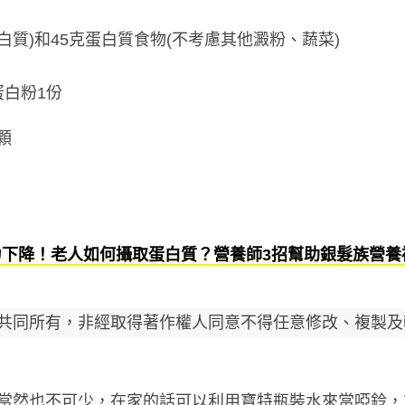
白質)和45克蛋白質食物(不考慮其他澱粉、蔬菜)
蛋白粉1份
顆
力下降！老人如何攝取蛋白質？營養師3招幫助銀髮族營養
共同所有，非經取得著作權人同意不得任意修改、複製及
當然也不可少，在家的話可以利用寶特瓶裝水來當啞鈴，