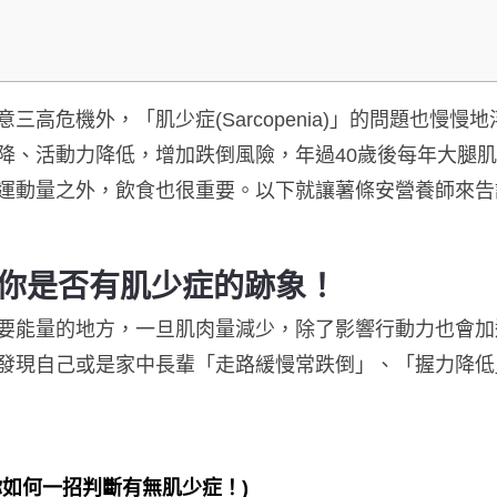
意三高
危機
外，「肌少症(Sarcopenia)」的問題也慢慢
降、活動力降低，增加跌倒風險，年過40歲後每年大腿肌力
運動量之外，飲食也很重要。以下就讓薯條安營養師來告
你是否有肌少症的跡象！
要能量的地方，一旦
肌肉量
減少，除了影響行動力也會加
發現
自己或是
家中長輩「走路緩慢常跌倒」、「握力降低
你如何一招判斷有無肌少症！)