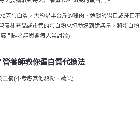
每天要攝取到每公斤體重
1.2-1.5克
的蛋白質。
到72克蛋白質，大約是半台斤的雞肉，這對於胃口或牙口
營養補充品或市售的蛋白粉來協助達到建議量，將蛋白粉
腎臟問題者請與醫療人員討論)
？營養師教你蛋白質代換法
於三餐(不考慮其他澱粉、蔬菜)