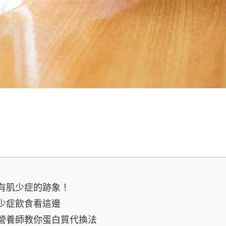
有肌少症的跡象！
少症飲食看這邊
營養師教你蛋白質代換法