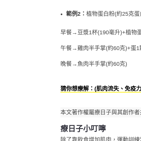
範例2：
植物蛋白粉
(約
25克
蛋
早餐→豆漿1杯(190毫升)+
植物
午餐→雞肉半手掌(約60克)+蛋1
晚餐→魚肉半手掌(約60克)
猜你想療解：(肌肉流失、免疫
本文著作權屬療日子與其創作者
療日子小叮嚀
除了靠飲食增加肌肉，
運動
訓練