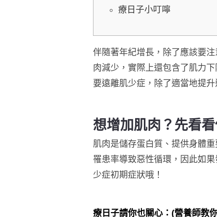
療日子小叮嚀
伴
隨著年紀增長，除了
應該
要注
肉減少，實際上
還包含了
肌力下
要遠離肌少症，除了適當地提升
想增加肌肉？先看看
肌肉是儲存蛋白質、提供身體重
罹患率導致惡性循環，因此如果
少症初期症狀哦！
療日子請你也關心：(營養師教