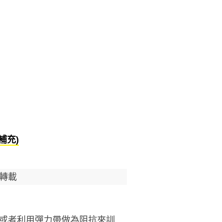
補充)
轉載
或者利用彈力帶做為阻抗來訓