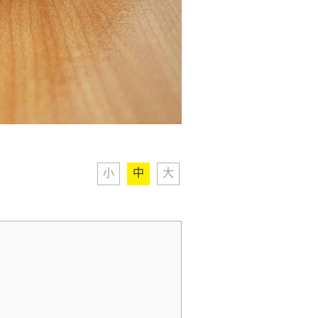
小
中
大