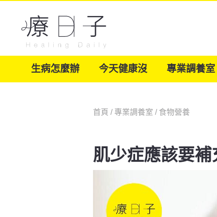
生病怎麼辦
今天健康沒
專業調養室
首頁
/
專業調養室
/
食物營養
肌少症應該要補