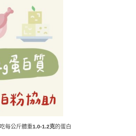
要吃每公斤體重
1.0-1.2克
的蛋白