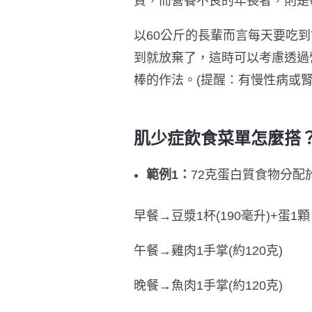
質，而營養不良的年長者，則是
以60公斤的長輩而言每天要吃
到就放棄了，這時可以考慮透過
棒的作法。(提醒：有慢性病或
肌少症飲食菜單怎麼搭
範例1：
72克蛋白質食物分配
早餐→豆漿1杯(190毫升)+蛋1顆
午餐→雞肉1手掌(約120克)
晚餐→魚肉1手掌(約120克)