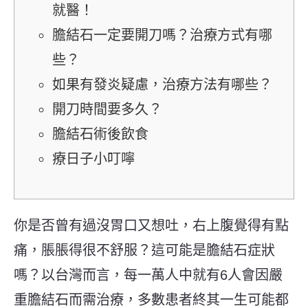
就醫！
膽結石一定要開刀嗎？治療方式有哪
些？
如果有發炎疑慮，治療方法有哪些？
開刀時間要多久？
膽結石術後飲食
療日子小叮嚀
你
是否
曾
有過沒胃口又想吐，右上腹覺得有點
痛，脹脹得很不舒服？這
可能
是膽結石症狀
嗎
？以台灣而言，每
一
萬人
中就
有6人會因嚴
重膽結石而需治療，多數患者終其一生可能都