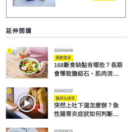
蕃蓮，陳亞蘭思維清
晰的關鍵!
延伸閱讀
2024/04/09
運動健身
168斷食缺點有哪些？長期
會導致膽結石、肌肉流失
你真的適合嗎？
2024/02/22
醫師在線等
突然上吐下瀉怎麼辦？急
性腸胃炎症狀如何判斷？
飲食這樣吃
2020/08/25