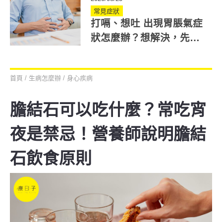
常見症狀
打嗝、想吐 出現胃脹氣症
狀怎麼辦？想解決，先了
解脹氣原因
首頁
/
生病怎麼辦
/
身心疾病
膽結石可以吃什麼？常吃宵
夜是禁忌！營養師說明膽結
石飲食原則