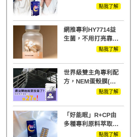
蘭入睡的力量
點我了解
網推專利HY7714益
生菌，不用打亮靠養
出來的光
點我了解
世界級雙主角專利配
方，NEM蛋殼膜(蛋
白聚醣)+UCll原裝進
點我了解
口，超越葡萄糖胺
+軟骨素
「好能眠」R+CP由
多種專利原料萃取、
白鳳豆、羅布麻、西
點我了解