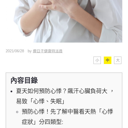
2021/06/28
by
療日子健康特派員
小
中
大
內容目錄
夏天如何預防心悸？飆汗心臟負荷大 ，
易致「心悸、失眠」
預防心悸！先了解中醫看天熱「心悸
症狀」分四類型: