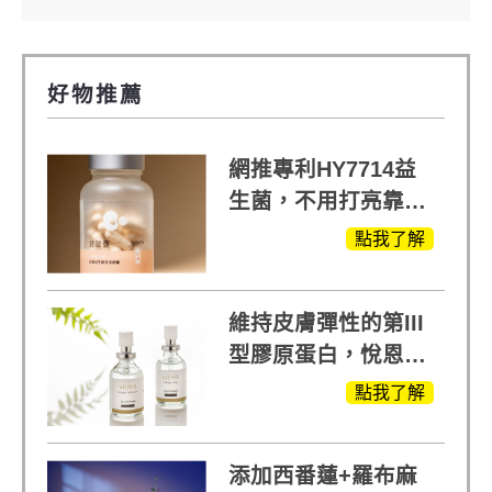
好物推薦
網推專利HY7714益
生菌，不用打亮靠養
出來的光
點我了解
維持皮膚彈性的第III
型膠原蛋白，悅恩詩
給予寶寶般的肌膚感
點我了解
受
添加西番蓮+羅布麻