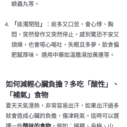
蟅蟲丸等。
「
痰濁閉阻
」
：痰多又口苦，會心悸、胸
悶，突然發作又突然停止，感
到驚恐不安又
煩燥，也會噁心嘔吐，失眠且多夢，飲食偏
肥膩厚味。 適用中藥如溫膽湯加黃連等。
如何減輕心臟負擔？多吃「酸性」、
「補氣」食物
夏天天氣溼熱，非常容易出汗，如果出汗過多
就會造成心臟的負擔，傷津耗氣。這時可以選
擇一些
酸味的食物
，例如：檸檬、烏梅、山