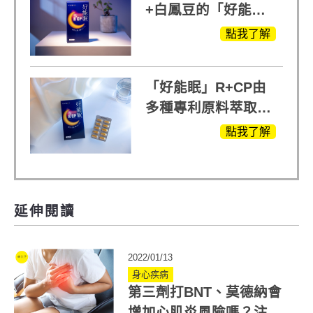
+白鳳豆的「好能
眠」，獨家專利配
點我了解
方，好好聊日子推薦
「好能眠」R+CP由
多種專利原料萃取、
白鳳豆、羅布麻、西
點我了解
蕃蓮，陳亞蘭思維清
晰的關鍵!
延伸閱讀
2022/01/13
身心疾病
第三劑打BNT、莫德納會
增加心肌炎風險嗎？注意5