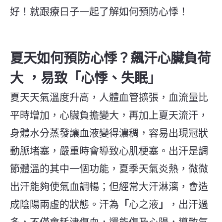
好！就跟療日子一起了解如何預防心悸！
夏天如何預防
心悸？飆汗心臟負荷
大
，
易致「心悸、失眠」
夏天天氣溫度升高，人體血管擴張，血流量比
平時增加，心臟負擔變大，再加上夏天流汗，
身體水分蒸發讓血液變得濃稠，容易出現冠狀
動脈堵塞，嚴重時會導致心肌梗塞。出汗是調
節體溫的其中一個功能，夏季天氣炎熱，微微
出汗能夠使氣血調暢；但經常大汗淋漓，會造
成陰陽兩虛的狀態。汗為
「
心之液
」
，出汗過