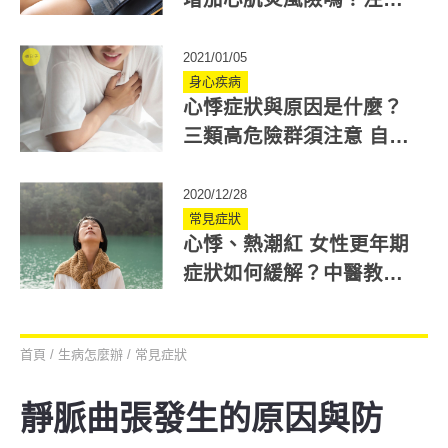
大心肌炎症狀！
2021/01/05
身心疾病
心悸症狀與原因是什麼？
三類高危險群須注意 自我
檢測3原則！
2020/12/28
常見症狀
心悸、熱潮紅 女性更年期
症狀如何緩解？中醫教妳
怎麼安神調養
首頁
/
生病怎麼辦
/
常見症狀
靜脈曲張發生的原因與防