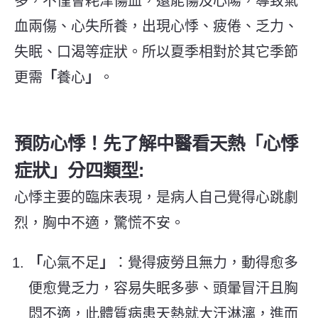
多，不僅會耗津傷血，還能傷及心陽，導致氣
血兩傷、心失所養，出現心悸、疲倦、乏力、
失眠、口渴等症狀。所以夏季相對於其它季節
更需
「
養心
」
。
預防心悸！先了解中醫看天熱
「
心悸
症狀
」
分四類型:
心悸主要的臨床表現，是病人自己覺得心跳劇
烈，胸中不適，驚慌不安。
「
心氣不足
」
：覺得疲勞且無力，動得愈多
便愈覺乏力，容易失眠多夢、頭暈冒汗且胸
悶不適，此體質病患天熱就大汗淋漓，進而