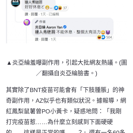
▲炎亞綸羞曝副作用，引起大批網友熱議。(圖
／翻攝自炎亞綸臉書。)
其實除了BNT疫苗可能會有「下肢腫脹」的神
奇副作用，AZ似乎也有類似狀況。據報導，網
紅鳳梨鼠薯曾PO小黃卡，疑惑地問：「我剛
打完疫苗惹……為什麼立刻感到下面硬硬
的……這樣是正常的嗎……？」還有一名60多