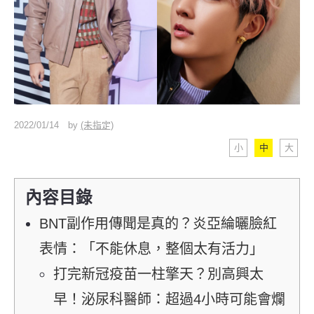
2022/01/14
by
(未指定)
小
中
大
內容目錄
BNT副作用傳聞是真的？炎亞綸曬臉紅
表情：「不能休息，整個太有活力」
打完新冠疫苗一柱擎天？別高興太
早！泌尿科醫師：超過4小時可能會爛