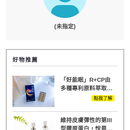
(未指定)
好物推薦
「好能眠」R+CP由
多種專利原料萃取、
白鳳豆、羅布麻、西
點我了解
蕃蓮，陳亞蘭思維清
晰的關鍵!
維持皮膚彈性的第III
型膠原蛋白，悅恩詩