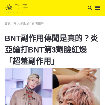
首頁
/
今天健康沒
/
新聞報導
BNT副作用傳聞是真的？炎
亞綸打BNT第3劑臉紅爆
「超羞副作用」