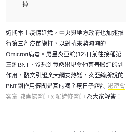
掉
近期本土疫情延燒，中央與地方政府也加速推
行第三劑疫苗施打，以對抗來勢洶洶的
Omicron病毒。男星炎亞綸(12)日前往接種第
三劑BNT，沒想到竟然出現令他害羞臉紅的副
作用，發文引起廣大網友熱議。炎亞綸所說的
BNT副作用傳聞是真的嗎？療日子諮詢
泌密會
客室 陳偉傑醫師 x 羅詩修醫師
為大家解答！