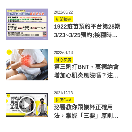
2022/03/22
新聞報導
1922疫苗預約平台第28期
3/23~3/25預約;接種時間
3/28-4/3(持續更新)
2022/01/13
身心疾病
第三劑打BNT、莫德納會
增加心肌炎風險嗎？注意5
大心肌炎症狀！
2021/12/13
迷思Q&A
泌醫教你飛機杯正確用
法，掌握「三要」原則帶
你飛~上天堂