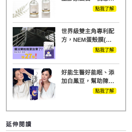
給予寶寶般的肌膚感
點我了解
受
世界級雙主角專利配
方，NEM蛋殼膜(蛋
白聚醣)+UCll原裝進
點我了解
口，超越葡萄糖胺
+軟骨素
好能生醫好能眠、添
加白鳳豆，幫助陳亞
蘭入睡的力量
點我了解
延伸閱讀