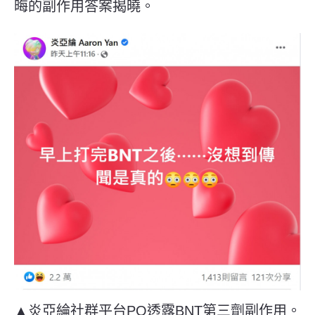
晦的副作用答案揭曉。
▲炎亞綸社群平台PO透露BNT第三劑副作用。