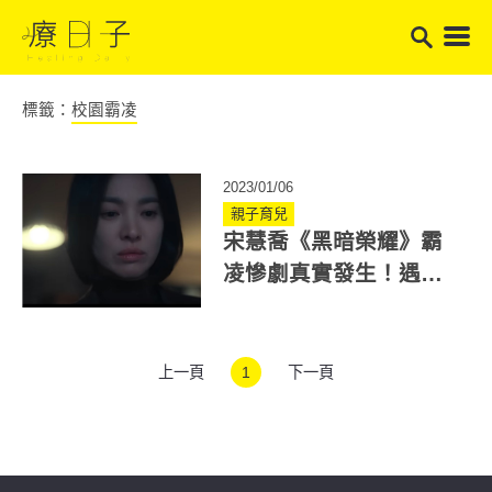
標籤：
校園霸凌
2023/01/06
親子育兒
宋慧喬《黑暗榮耀》霸
凌慘劇真實發生！遇到
校園霸凌怎麼辦？怎麼
預防？
上一頁
1
下一頁