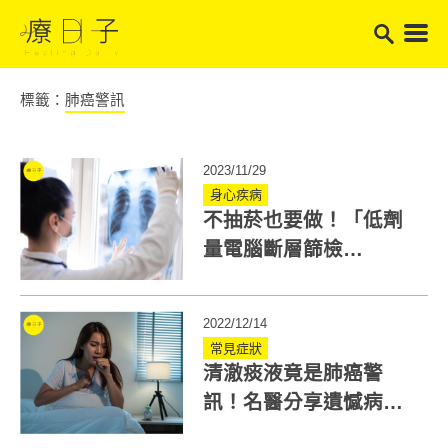
標籤：
肺癌警訊
2023/11/29
身心疾病
不抽菸也要做！「低劑
量電腦斷層篩檢
(LDCT)」提早揪出肺
癌，檢查前注意3件事
2022/12/14
常見症狀
清澈痰液竟是肺癌警
訊！名醫分享遺憾病
例：咳嗽帶稀薄痰水恐