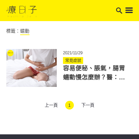
標籤：
蠕動
2021/11/29
常見症狀
容易便秘、脹氣，腸胃
蠕動慢怎麼辦？醫：這
些情況會影響腸胃機
能！
上一頁
1
下一頁