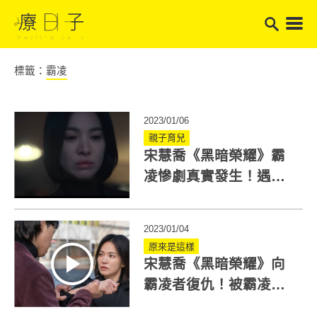
標籤：
霸凌
2023/01/06
親子育兒
宋慧喬《黑暗榮耀》霸
凌慘劇真實發生！遇到
校園霸凌怎麼辦？怎麼
預防？
2023/01/04
原來是這樣
宋慧喬《黑暗榮耀》向
霸凌者復仇！被霸凌怎
麼辦？專家教你辨識霸