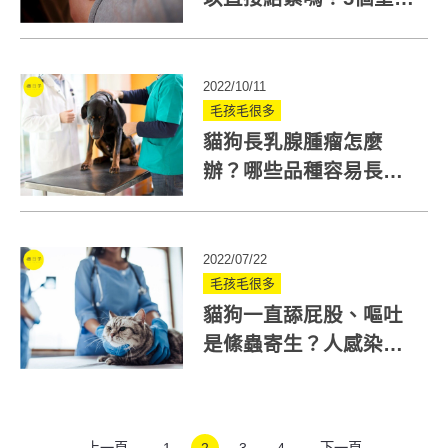
助你度過貓咪發情期
2022/10/11
毛孩毛很多
貓狗長乳腺腫瘤怎麼
辦？哪些品種容易長乳
腺癌？獸醫：晚結紥使
風險大增
2022/07/22
毛孩毛很多
貓狗一直舔屁股、嘔吐
是絛蟲寄生？人感染絛
蟲症狀為何？一次解答
上一頁
1
2
3
4
下一頁