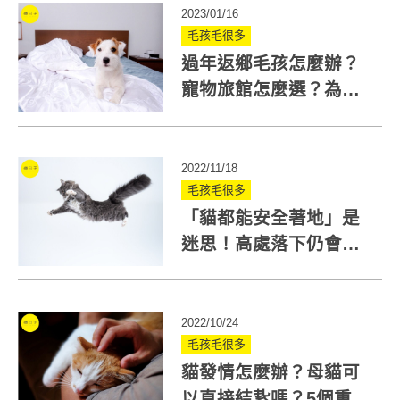
2023/01/16
毛孩毛很多
過年返鄉毛孩怎麼辦？
寵物旅館怎麼選？為你
整理5大重點
2022/11/18
毛孩毛很多
「貓都能安全著地」是
迷思！高處落下仍會骨
折 發現貓咪7個摔傷症
狀快送醫
2022/10/24
毛孩毛很多
貓發情怎麼辦？母貓可
以直接結紥嗎？5個重點