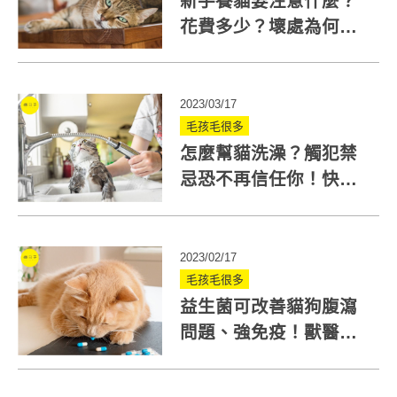
新手養貓要注意什麼？
花費多少？壞處為何？
快看養貓須知大整理
2023/03/17
毛孩毛很多
怎麼幫貓洗澡？觸犯禁
忌恐不再信任你！快學4
個入水訓練減緩貓咪不
安
2023/02/17
毛孩毛很多
益生菌可改善貓狗腹瀉
問題、強免疫！獸醫教
大家寵物益生菌怎麼
吃、怎麼選？