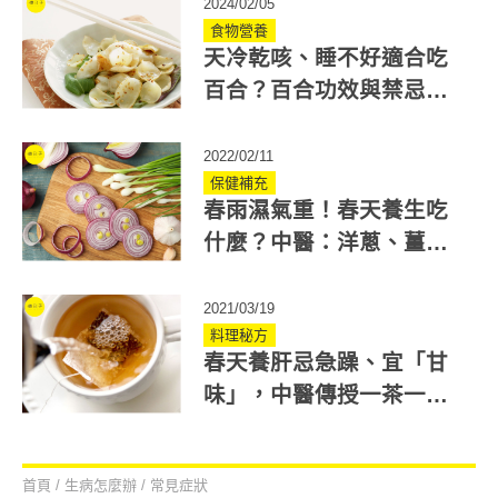
2024/02/05
食物營養
天冷乾咳、睡不好適合吃
百合？百合功效與禁忌有
哪些？醫推2道養生料理
2022/02/11
保健補充
春雨濕氣重！春天養生吃
什麼？中醫：洋蔥、薑、
蒜有利排濕、肝臟代謝
2021/03/19
料理秘方
春天養肝忌急躁、宜「甘
味」，中醫傳授一茶一湯
+2穴道助養身
首頁
/
生病怎麼辦
/
常見症狀