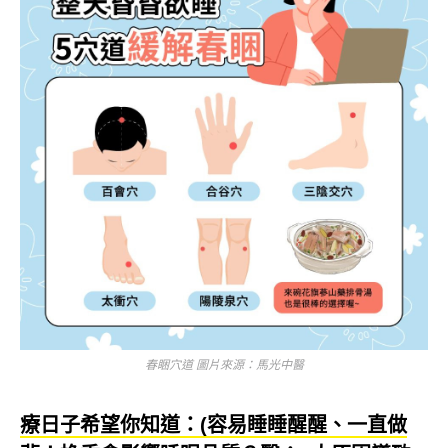
春睏穴道 圖片來源：馬光中醫
療日子希望你知道：(容易睡睡醒醒、一直做