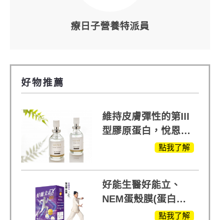
療日子營養特派員
好物推薦
維持皮膚彈性的第III
型膠原蛋白，悅恩詩
給予寶寶般的肌膚感
點我了解
受
好能生醫好能立、
NEM蛋殼膜(蛋白聚
醣)關鍵配方，厲害其
點我了解