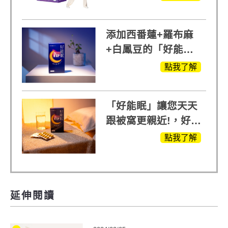
他產品27倍
添加西番蓮+羅布麻
+白鳳豆的「好能
眠」，獨家專利配
點我了解
方，好好聊日子推薦
「好能眠」讓您天天
跟被窩更親近!，好能
生醫X陳亞蘭推薦!
點我了解
延伸閱讀