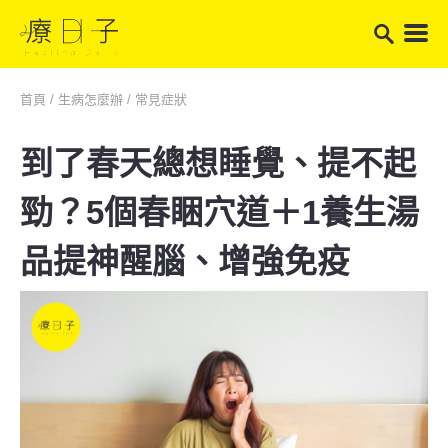
首頁
/
生病怎麼辦
/
常見症狀
到了春天總想睡覺、提不起
勁？5個春睏穴道＋1養生湯
品提神醒腦、增強免疫