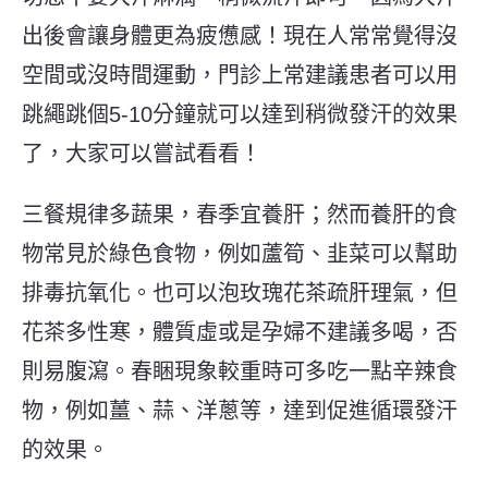
出後會讓身體更為疲憊感！現在人常常覺得沒
空間或沒時間運動，門診上常建議患者可以用
跳繩跳個5-10分鐘就可以達到稍微發汗的效果
了，大家可以嘗試看看！
三餐規律多蔬果，春季宜養肝；然而養肝的食
物常見於綠色食物，例如蘆筍、韭菜可以幫助
排毒抗氧化。也可以泡玫瑰花茶疏肝理氣，但
花茶多性寒，體質虛或是孕婦不建議多喝，否
則易腹瀉。春睏現象較重時可多吃一點辛辣食
物，例如薑、蒜、洋蔥等，達到促進循環發汗
的效果。