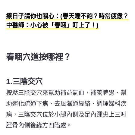
療日子請你也關心：(春天睡不飽？時常疲憊？
中醫師：小心被「春睏」盯上了！)
春睏穴道按哪裡？
1.三陰交穴
按壓三陰交穴來幫助補益氣血，補養脾胃、幫
助運化疏通下焦、去風濕通經絡、調理婦科疾
病，三陰交穴位於小腿內側及足內踝尖上三吋
脛骨內側後緣方凹陷處。