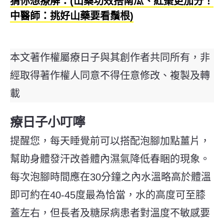
猜你想療解：(山藥功效搭南瓜、紅棗更加分！
中醫師：挑好山藥要看鬚根)
本文著作權屬療日子與其創作者共同所有，非
經取得著作權人同意不得任意修改、複製及轉
載
療日子小叮嚀
提醒您，
每天睡覺前可以搭配泡腳加點薑片，
幫助身體發汗改善體內濕氣降低春睏的現象。
每次泡腳時間應在30分鐘之內水溫略高於體溫
即可約在40-45度最為恰當，水的高度可至膝
蓋左右，但長者及糖尿病患者對溫度不敏感要