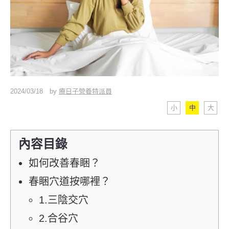
2024/03/18
by
療日子營養特派員
小
中
大
內容目錄
如何改善春睏？
春睏穴道按哪裡？
1.三陰交穴
2.合谷穴