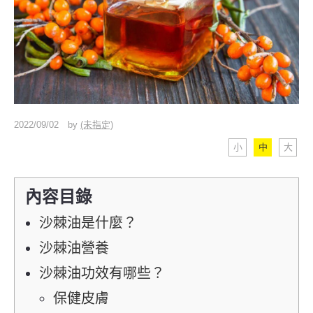
2022/09/02
by
(未指定)
小
中
大
內容目錄
沙棘油是什麼？
沙棘油營養
沙棘油功效有哪些？
保健皮膚