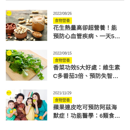
2022/08/26
食物營養
花生熱量高卻超營養！能
預防心血管疾病、一天5顆
降16%中風機率
2022/08/15
食物營養
香菜功效5大好處：維生素
C多番茄3倍、預防失智高
血壓！當心這吃法恐傷腎
2021/11/29
食物營養
蘋果連皮吃可預防阿茲海
默症！功能醫學：6類食物
富含類黃酮可抗失智