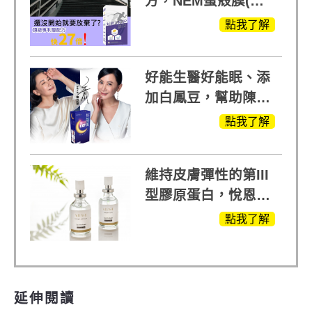
方，NEM蛋殼膜(蛋
白聚醣)+UCll原裝進
點我了解
口，超越葡萄糖胺
+軟骨素
好能生醫好能眠、添
加白鳳豆，幫助陳亞
蘭入睡的力量
點我了解
維持皮膚彈性的第III
型膠原蛋白，悅恩詩
給予寶寶般的肌膚感
點我了解
受
延伸閱讀