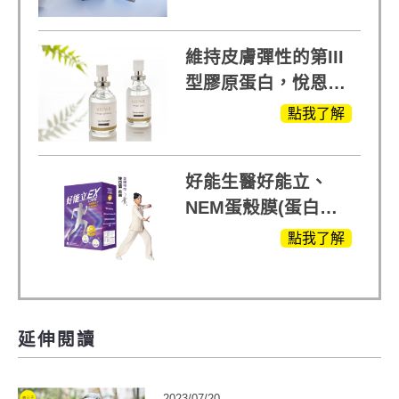
蕃蓮，陳亞蘭思維清
晰的關鍵!
維持皮膚彈性的第III
型膠原蛋白，悅恩詩
給予寶寶般的肌膚感
點我了解
受
好能生醫好能立、
NEM蛋殼膜(蛋白聚
醣)關鍵配方，厲害其
點我了解
他產品27倍
延伸閱讀
2023/07/20