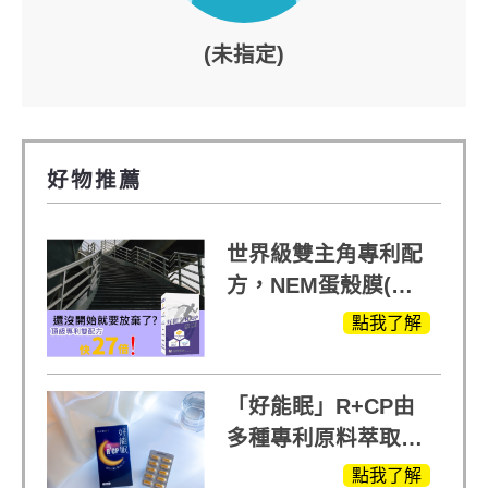
(未指定)
好物推薦
世界級雙主角專利配
方，NEM蛋殼膜(蛋
白聚醣)+UCll原裝進
點我了解
口，超越葡萄糖胺
+軟骨素
「好能眠」R+CP由
多種專利原料萃取、
白鳳豆、羅布麻、西
點我了解