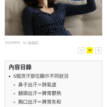
2022/08/05
by
(未指定)
小
中
大
內容目錄
5個流汗部位顯示不同狀況
鼻子出汗＝肺氣虛
額頭出汗＝脾胃鬱熱
胸口出汗＝脾胃失和