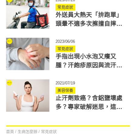
常見症狀
外送員大熱天「拚跑單」
頭暈不適多次擦撞自摔！
醫：是熱衰竭症狀
2023/06/06
常見症狀
手指出現小水泡又癢又
腫？汗皰疹原因與流汗無
關！止癢「高鈷鎳鎘食
物」要忌口
2021/07/19
美容保養
止汗劑致癌？含鋁鹽壞處
多？專家破解迷思，這時
使用才正確！
首頁
/
生病怎麼辦
/
常見症狀