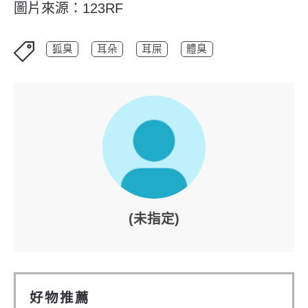
圖片來源：123RF
狐臭
耳朵
耳屎
體臭
(未指定)
好物推薦