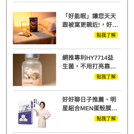
「好能眠」讓您天天
跟被窩更親近!，好能
生醫X陳亞蘭推薦!
點我了解
網推專利HY7714益
生菌，不用打亮靠養
出來的光
點我了解
好好聊日子推薦、明
星組合MEN蛋殼膜
(蛋白聚醣)+UCII，超
點我了解
越任何市售關鍵產品