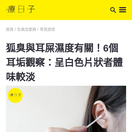
首頁
/
生病怎麼辦
/
常見症狀
狐臭與耳屎濕度有關！6個
耳垢觀察：呈白色片狀者體
味較淡