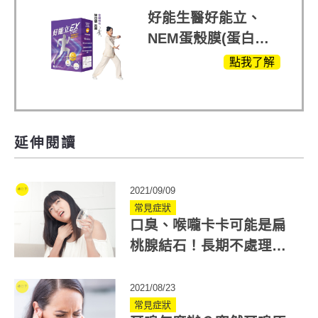
好能生醫好能立、
NEM蛋殼膜(蛋白聚
醣)關鍵配方，厲害其
點我了解
他產品27倍
延伸閱讀
2021/09/09
常見症狀
口臭、喉嚨卡卡可能是扁
桃腺結石！長期不處理恐
引發扁桃腺炎
2021/08/23
常見症狀