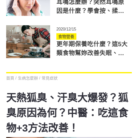
耳鳴怎麼辦？突然耳鳴原
因是什麼？學會按、揉耳
朵這部位解決
2020/12/15
食物營養
更年期保養吃什麼？這5大
類食物幫妳改善失眠、盜
汗等更年期症狀
首頁
/
生病怎麼辦
/
常見症狀
天熱狐臭、汗臭大爆發？狐
臭原因為何？中醫：吃這食
物+3方法改善！