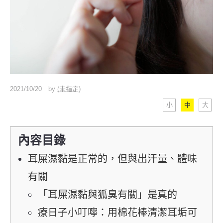
2021/10/20
by
(未指定)
小
中
大
內容目錄
耳屎濕黏是正常的，但與出汗量、體味
有關
「耳屎濕黏與狐臭有關」是真的
療日子小叮嚀：用棉花棒清潔耳垢可