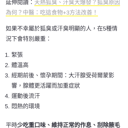
延伸閱讀：
天熱狐臭、汗臭大爆發？狐臭原因
為何？中醫：吃這食物+3方法改善！
如果不幸屬於狐臭或汗臭明顯的人，在5種情
況下會特別嚴重：
緊張
體溫高
經期前後、懷孕期間：大汗腺受荷爾蒙影
響，腺體更活躍而加重症狀
運動後流汗
悶熱的環境
平時
少吃重口味、維持正常的作息、刮除腋毛