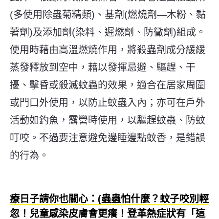
(多使用除蟲菊精類)、基劑(燃燒劑—木粉、黏
著劑)及添加劑(染料、遲燃劑、防黴劑)組成。
使用時藉由高溫燃燒作用，將殺蟲劑成分緩緩
蒸發釋放到空中，藉以發揮忌避、驅趕、干
擾、擊昏或殺滅蚊蟲的效果，適合在居家周圍
或門口外使用，以防止蚊蟲入內；亦可在戶外
活動如釣魚，露營時使用，以驅趕蚊蟲、防蚊
叮咬。不過要注意避免邊睡邊點蚊香，是錯誤
的行為。
療日子請你也關心：(蟲蟲怕什麼？蚊子咬別輕
忽！兒童感染皮膚會更癢！登革熱症狀有「這