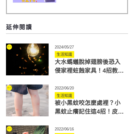
口，超越葡萄糖胺
+軟骨素
延伸閱讀
2024/05/27
生活知識
大水螞蟻脫掉翅膀後恐入
侵家裡蛀蝕家具！4招教你
怎麼防大水蟻
2022/06/20
生活知識
被小黑蚊咬怎麼處裡？小
黑蚊止癢記住這4招！皮膚
科醫師教你挑選防蚊液
2022/06/16