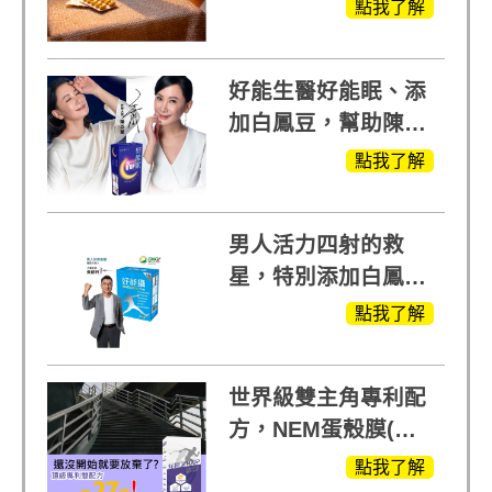
生醫X陳亞蘭推薦!
點我了解
好能生醫好能眠、添
加白鳳豆，幫助陳亞
蘭入睡的力量
點我了解
男人活力四射的救
星，特別添加白鳳豆
萃取 五色瑪卡
點我了解
MOMO熱賣中
世界級雙主角專利配
方，NEM蛋殼膜(蛋
白聚醣)+UCll原裝進
點我了解