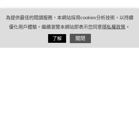
為提供最佳的閱讀服務，本網站採用cookies分析技術，以持續
優化用戶體驗。繼續瀏覽本網站即表示您同意
隱私權政策
。
分享
了解
關閉
2023/09/19
by
療日子編輯團隊
內容目錄
登革熱症狀有哪些？自我檢測：發燒並
出現2症狀以上確定感染
青少年及兒童感染常見症狀 皮膚發癢
較成人多4倍