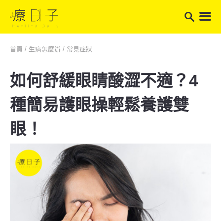
首頁
/
生病怎麼辦
/
常見症狀
如何舒緩眼睛酸澀不適？4
種簡易護眼操輕鬆養護雙
眼！