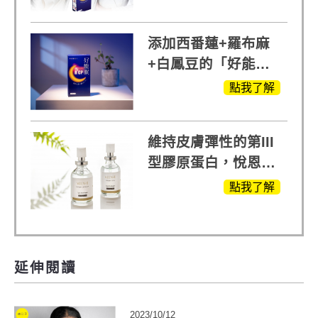
添加西番蓮+羅布麻
+白鳳豆的「好能
眠」，獨家專利配
點我了解
方，好好聊日子推薦
維持皮膚彈性的第III
型膠原蛋白，悅恩詩
給予寶寶般的肌膚感
點我了解
受
延伸閱讀
2023/10/12