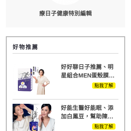
療日子健康特別編輯
好物推薦
好好聊日子推薦、明
星組合MEN蛋殼膜
(蛋白聚醣)+UCII，超
點我了解
越任何市售關鍵產品
好能生醫好能眠、添
加白鳳豆，幫助陳亞
蘭入睡的力量
點我了解