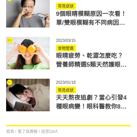
常見症狀
9個眼睛模糊原因一次看！
單/雙眼模糊有不同病因！
醫師教你怎麼吃最護眼
2023/03/15
食物營養
眼睛疲勞、乾澀怎麼吃？
營養師精選5類天然護眼食
物！這些常見蔬果都上榜
2023/01/18
常見症狀
天天熬夜追劇？當心引發4
種眼病變！眼科醫教你8招
眼睛保健怎麼做
首頁
/
看了就療解
/
迷思Q&A