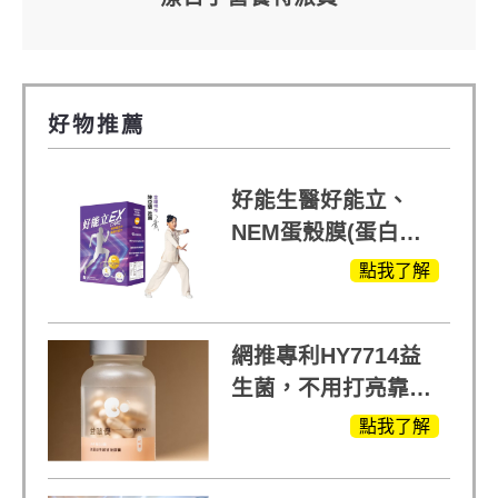
好物推薦
好能生醫好能立、
NEM蛋殼膜(蛋白聚
醣)關鍵配方，厲害其
點我了解
他產品27倍
網推專利HY7714益
生菌，不用打亮靠養
出來的光
點我了解