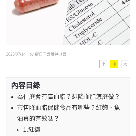
2023/07/14
by
療日子營養特派員
小
中
大
內容目錄
為什麼會有高血脂？想降血脂怎麼做？
市售降血脂保健食品有哪些？紅麴、魚
油真的有效嗎？
1.紅麴