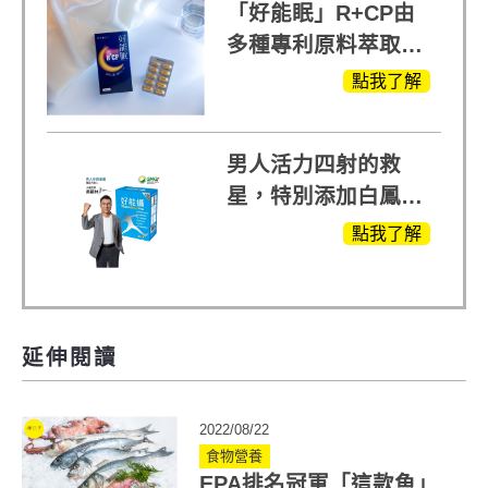
「好能眠」R+CP由
多種專利原料萃取、
白鳳豆、羅布麻、西
點我了解
蕃蓮，陳亞蘭思維清
晰的關鍵!
男人活力四射的救
星，特別添加白鳳豆
萃取 五色瑪卡
點我了解
MOMO熱賣中
延伸閱讀
2022/08/22
食物營養
EPA排名冠軍「這款魚」