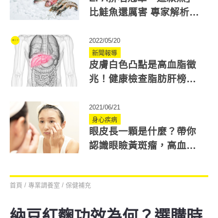
比鮭魚還厲害 專家解析十
大魚油排行榜&魚油選購重
點
2022/05/20
新聞報導
皮膚白色凸點是高血脂徵
兆！健康檢查脂肪肝榜首
快看年度健康十大警訊
2021/06/21
身心疾病
眼皮長一顆是什麼？帶你
認識眼瞼黃斑瘤，高血脂
女性更易罹患！
首頁
/
專業調養室
/
保健補充
納豆紅麴功效為何？選購時