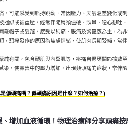
痛，可能感受到脈搏跳動，常因壓力、天氣溫差變化或刺
被捆綁或被重壓，經常伴隨肩頸僵硬、頭暈、噁心想吐、
同戴帽子或髮箍，感受以鈍痛、脹痛及緊箍感為主，為非
額，頭痛發作的原因為焦慮情緒，使肌肉長期緊繃，常伴
緊繃有關，包含顳肌與內翼肌等，疼痛自顳顎關節擴散至
感染，使鼻竇中的壓力增加，出現類頭痛的症狀，常伴隨
就是偏頭痛嗎？偏頭痛原因是什麼？如何治療？)
緩、增加血液循環！物理治療師分享頭痛按