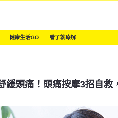
健康生活GO
看了就療解
舒緩頭痛！頭痛按摩3招自救