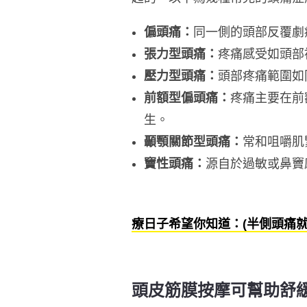
偏頭痛：
同一側的頭部反覆劇
張力型頭痛：
疼痛感受如頭部
壓力型頭痛：
頭部疼痛範圍如
前額型
偏頭痛：
疼痛主要在前
生。
顳顎關節型頭痛：
常和咀嚼肌
竇性頭痛：
源自於過敏或鼻竇
療日子希望你知道：(半側頭痛
頭皮筋膜按摩可幫助舒