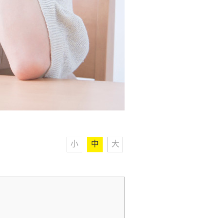
小
中
大