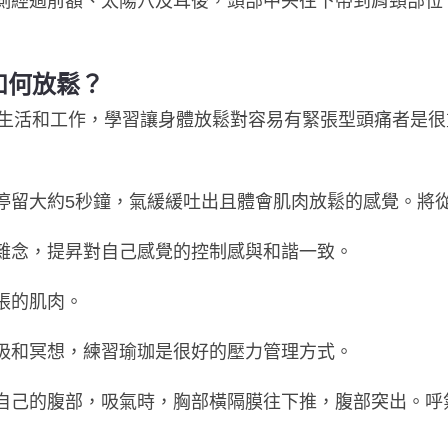
兩側經過前額、太陽穴及耳後，頭部中央往下帶到肩頸部位
如何放鬆？
生活和工作，學習讓身體放鬆對容易有緊張型頭痛者是很
，停留大約5秒鐘，氣緩緩吐出且體會肌肉放鬆的感覺。將
除雜念，提昇對自己感覺的控制感與和諧一致。
張的肌肉。
呼吸和冥想，練習瑜珈是很好的壓力管理方式。
在自己的腹部，吸氣時，胸部橫隔膜往下推，腹部突出。