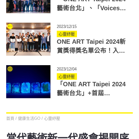
藝術台北」、「Voices」
雙重藝術盛宴 精彩展出
2023/12/15
心靈紓壓
ONE ART Taipei 2024新
賞獎得獎名單公布！入圍
作品搶先看
2023/12/04
心靈紓壓
「ONE ART Taipei 2024
藝術台北」+首屆
「Voices」展 1/26~1/28
齊登場！開拓策展新視野
首頁
/
健康生活GO
/
心靈紓壓
當代藝術新一代盛會揭開序