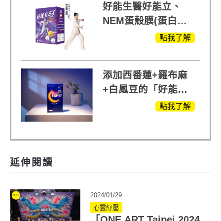
好能生醫好能立、
NEM蛋殼膜(蛋白聚
醣)關鍵配方，厲害其
點我了解
他產品27倍
添加西番蓮+羅布麻
+白鳳豆的「好能
眠」，獨家專利配
點我了解
方，好好聊日子推薦
延伸閱讀
2024/01/29
心靈紓壓
「ONE ART Taipei 2024