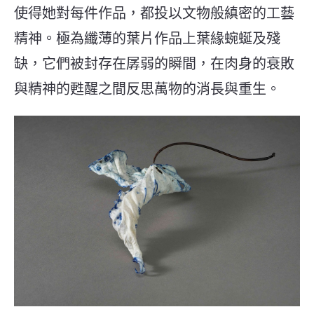
使得她對每件作品，都投以文物般縝密的工藝
精神。極為纖薄的葉片作品上葉緣蜿蜒及殘
缺，它們被封存在孱弱的瞬間，在肉身的衰敗
與精神的甦醒之間反思萬物的消長與重生。