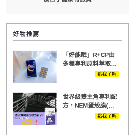
好物推薦
「好能眠」R+CP由
多種專利原料萃取、
白鳳豆、羅布麻、西
點我了解
蕃蓮，陳亞蘭思維清
晰的關鍵!
世界級雙主角專利配
方，NEM蛋殼膜(蛋
白聚醣)+UCll原裝進
點我了解
口，超越葡萄糖胺
+軟骨素