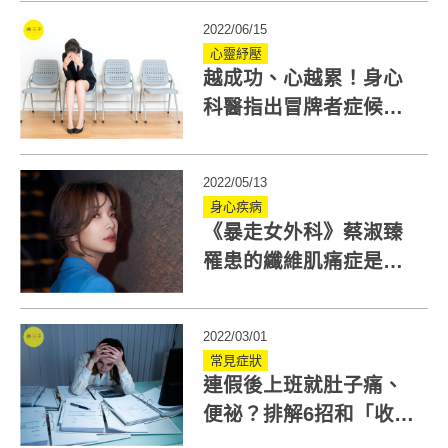
9招克服
2022/06/15
心靈紓壓
越成功、心越累！身心
科醫指出冒牌者症候群
特徵：容易過勞、憂鬱
2022/05/13
身心疾病
《暴走女外科》蔡淑臻
罹患的纖維肌痛症是什
麼？為何稱公主病？患
者痛苦在哪?
2022/03/01
常見症狀
連假後上班就肚子痛、
便祕？排解6招和「收假
症候群」說掰掰