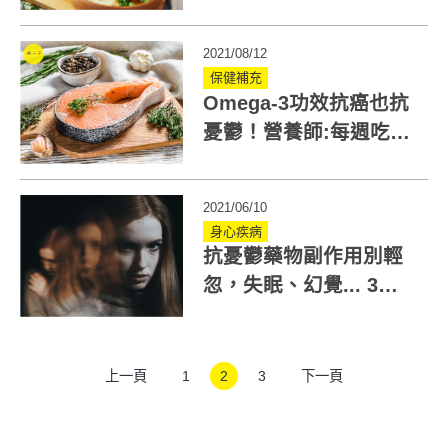
改善季節性憂鬱！
2021/08/12
保健補充
Omega-3功效抗癌也抗
憂鬱！營養師:每週吃3
次以上深海魚肉
2021/06/10
身心疾病
抗憂鬱藥物副作用別輕
忽，失眠、幻覺... 3種
替代療法報你知
上一頁
1
2
3
下一頁