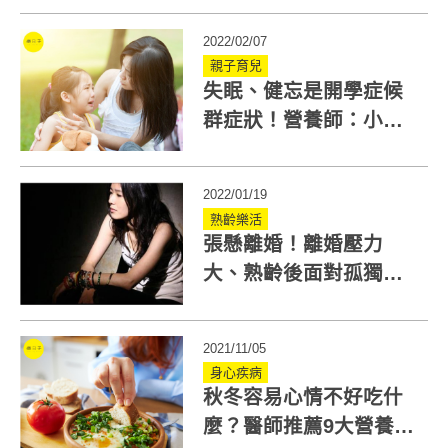
2022/02/07
親子育兒
失眠、健忘是開學症候
群症狀！營養師：小孩
收心要攝取5營養+曬太
陽
2022/01/19
熟齡樂活
張懸離婚！離婚壓力
大、熟齡後面對孤獨恐
致憂鬱 專家教3招做心
理建設
2021/11/05
身心疾病
秋冬容易心情不好吃什
麼？醫師推薦9大營養，