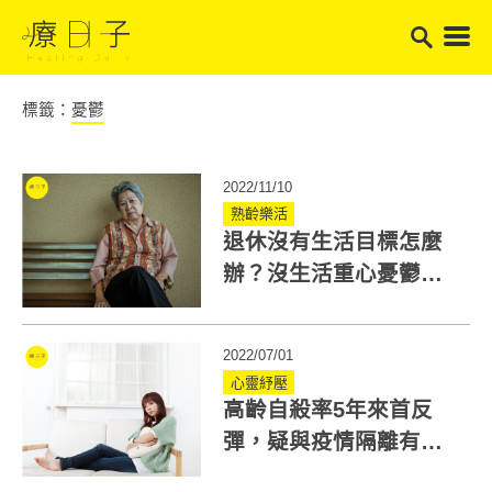
標籤：
憂鬱
2022/11/10
熟齡樂活
退休沒有生活目標怎麼
辦？沒生活重心憂鬱風
險大增！專家教你5原則
2022/07/01
心靈紓壓
高齡自殺率5年來首反
彈，疑與疫情隔離有
關！孤獨有害健康 教你