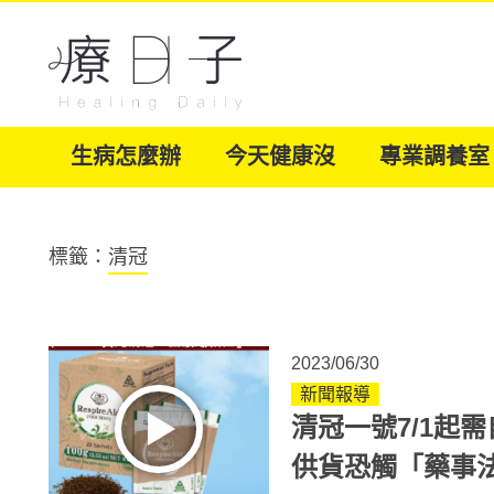
生病怎麼辦
今天健康沒
專業調養室
標籤：
清冠
2023/06/30
新聞報導
清冠一號7/1起
供貨恐觸「藥事