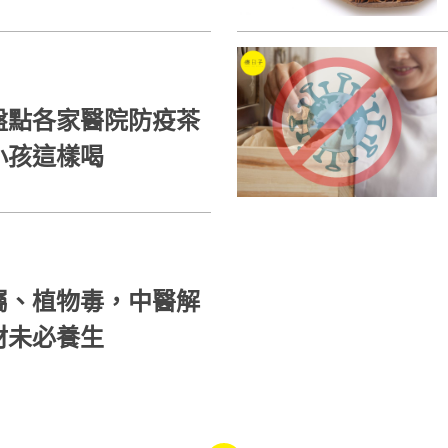
盤點各家醫院防疫茶
小孩這樣喝
屬、植物毒，中醫解
材未必養生