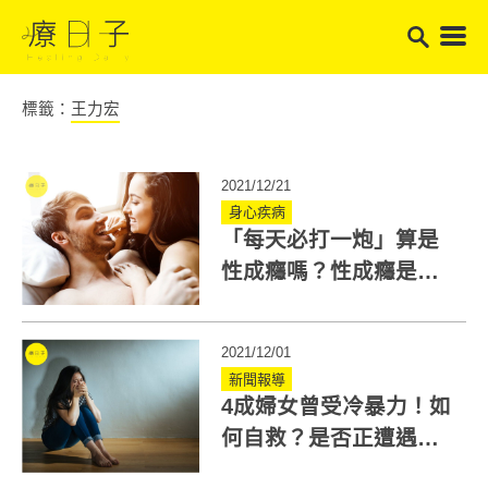
標籤：
王力宏
2021/12/21
身心疾病
「每天必打一炮」算是
性成癮嗎？性成癮是什
麼？6大症狀宜就醫
2021/12/01
新聞報導
4成婦女曾受冷暴力！如
何自救？是否正遭遇精
神暴力 6大問題自我評