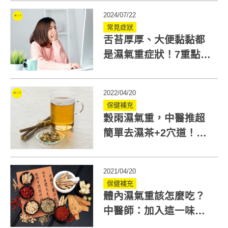
2024/07/22
常見症狀
舌苔厚厚、大便黏黏都
是濕氣重症狀！7重點自
我檢查，教你如何內外
除濕
2022/04/20
保健補充
穀雨濕氣重，中醫推超
簡單去濕茶+2穴道！水
腫體質要重視早餐和腿
部運動
2021/04/20
保健補充
體內濕氣重該怎麼吃？
中醫師：加入這一味煲
湯就能祛濕散寒