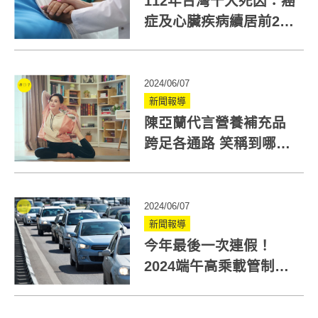
112年台灣十大死因：癌
症及心臟疾病續居前2
名！肺炎排名回到疫情
前
2024/06/07
新聞報導
陳亞蘭代言營養補充品
跨足各通路 笑稱到哪裡
都看得到她！
2024/06/07
新聞報導
今年最後一次連假！
2024端午高乘載管制、
收費措施一次看！0至5
時國道全線暫停收費