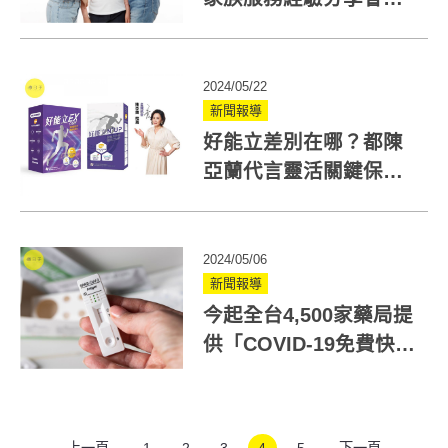
領航家長親自分享生命
故事
2024/05/22
新聞報導
好能立差別在哪？都陳
亞蘭代言靈活關鍵保健
食品有什麼不同？
2024/05/06
新聞報導
今起全台4,500家藥局提
供「COVID-19免費快篩
試劑」！數量有限
上一頁
1
2
3
4
5
下一頁