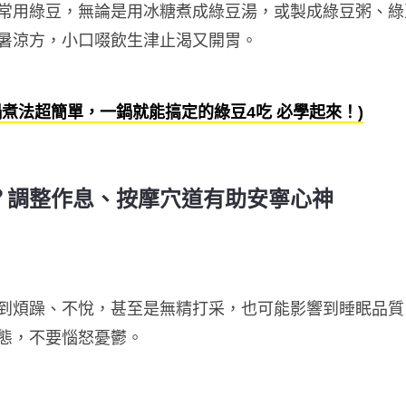
常用綠豆，無論是用冰糖煮成綠豆湯，或製成綠豆粥、綠
暑涼方，小口啜飲生津止渴又開胃。
煮法超簡單，一鍋就能搞定的綠豆4吃 必學起來！)
？調整作息、按摩穴道有助安寧心神
到煩躁、不悅，甚至是無精打采，也可能影響到睡眠品質
態，不要惱怒憂鬱。