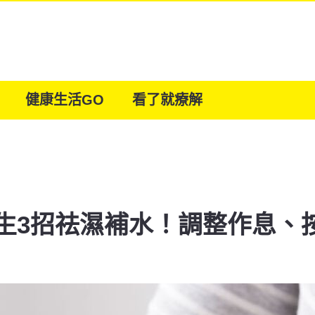
健康生活GO
看了就療解
生3招祛濕補水！調整作息、