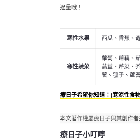
過量哦！
寒性水果
西瓜、香蕉、
蘿蔔、蓮藕、
寒性蔬菜
萵苣、芹菜、
薯、瓠子、蘆
療日子希望你知道：(寒涼性食
本文著作權屬療日子與其創作者
療日子小叮嚀