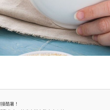
迎接酷暑！