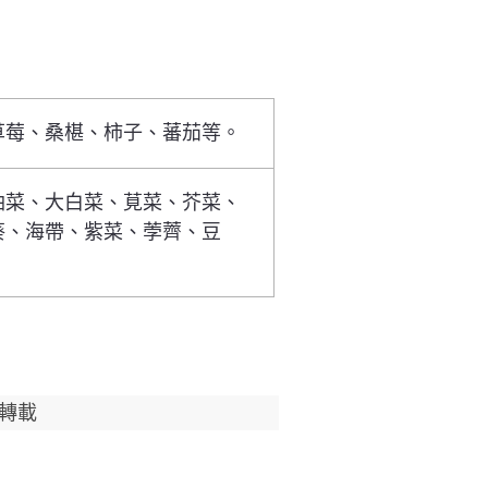
草莓、桑椹、柿子、蕃茄等。
油菜、大白菜、莧菜、芥菜、
葵、海帶、紫菜、荸薺、豆
轉載