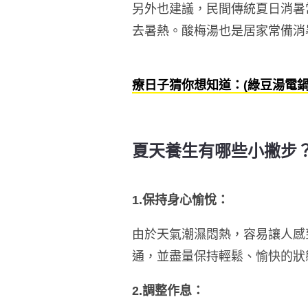
另外也建議，民間傳統夏日消暑
去暑熱。酸梅湯也是居家常備消
療日子猜你想知道：(綠豆湯電鍋
夏天養生有哪些小撇步
1.保持身心愉悅：
由於天氣潮濕悶熱，容易讓人感
通，並盡量保持輕鬆、愉快的狀
2.調整作息：