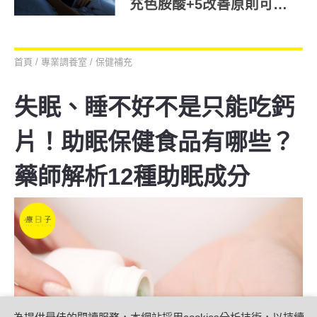
充色胺酸+5改善原則可減
少藥物依賴
首頁
/
專業調養室
/
保健補充
失眠、睡不好不是只能吃鈣
片！助眠保健食品有哪些？
藥師解析12種助眠成分