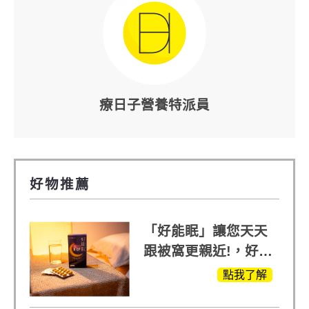
療日子營養特派員
好物推薦
「好能眠」讓您天天
跟被窩更親近!，好能
生醫X陳亞蘭推薦!
點我了解