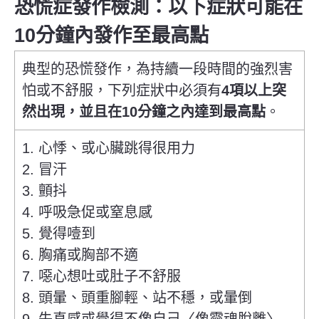
恐慌症發作檢測：以下症狀可能在
10分鐘內發作至最高點
典型的恐慌發作，為持續一段時間的強烈害
怕或不舒服，下列症狀中必須有
4項以上突
然出現，並且在10分鐘之內達到最高點
。
1. 心悸、或心臟跳得很用力
2. 冒汗
3. 顫抖
4. 呼吸急促或窒息感
5. 覺得噎到
6. 胸痛或胸部不適
7. 噁心想吐或肚子不舒服
8. 頭暈、頭重腳輕、站不穩，或暈倒
9. 失真感或覺得不像自己〈像靈魂脫離〉