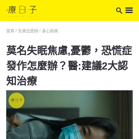
首頁
/
生病怎麼辦
/
身心疾病
莫名失眠焦慮,憂鬱，恐慌症
發作怎麼辦？醫:建議2大認
知治療