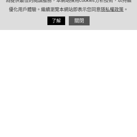
為提供最佳的閱讀服務，本網站採用cookies分析技術，以持續
優化用戶體驗。繼續瀏覽本網站即表示您同意
隱私權政策
。
分享
了解
關閉
2023/08/15
by
療日子營養特派員
內容目錄
助眠保健食品有哪些？藥師解析12種助
眠成分
1.抗組織胺(藥品)
2.5-HTP(藥品)
3.褪黑激素(藥品)