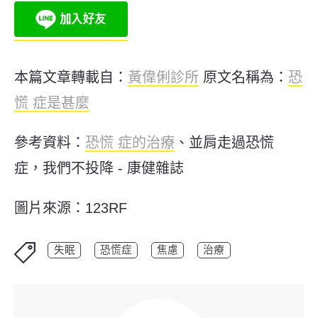
本篇文章轉載自：
黃偉俐診所
原文名稱為：
恐
慌 症是甚麼
參考資料：
恐慌 症的治療
、
並肩走過恐慌
症，我們不投降 - 康健雜誌
圖片來源：123RF
失眠
恐慌症
焦慮
治療