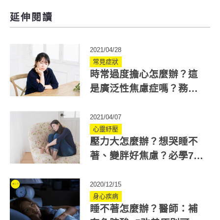
延伸閱讀
2021/04/28
常見症狀
時常過度擔心怎麼辦？這
是廣泛性焦慮症嗎？務必
觀察這7點
2021/04/07
心靈紓壓
壓力大怎麼辦？想哭睡不
著、變胖好焦慮？必學7方
法緩解壓力
2020/12/15
身心疾病
睡不著怎麼辦？醫師：補