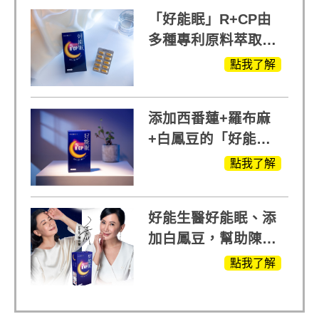
「好能眠」R+CP由
多種專利原料萃取、
白鳳豆、羅布麻、西
點我了解
蕃蓮，陳亞蘭思維清
晰的關鍵!
添加西番蓮+羅布麻
+白鳳豆的「好能
眠」，獨家專利配
點我了解
方，好好聊日子推薦
好能生醫好能眠、添
加白鳳豆，幫助陳亞
蘭入睡的力量
點我了解