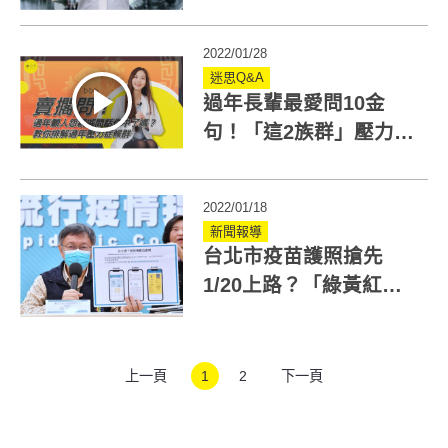
案，選定不可再換
2022/01/28
迷思Q&A
過年長輩最愛問10金
句！「這2族群」壓力超
大，美女醫教你排解過
年症候群
2022/01/18
新聞報導
台北市疫苗護照搶先
1/20上路？「綠黃紅三
種燈號」辨識分類
上一頁
1
2
下一頁