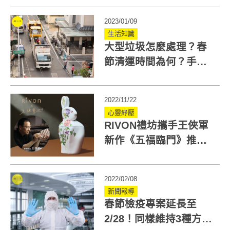
次看
2023/01/09
生活知識
大型垃圾怎麼處理？春
節清運時間為何？手
機、電腦哪回收？一次
總整理
2022/11/22
心靈紓壓
RIVON禮坊攜手王俠軍
新作《五福臨門》推出
2023年限量兔年禮盒！
2022/02/08
新聞報導
春節檢疫專案延長至
2/28！同樣維持3種方