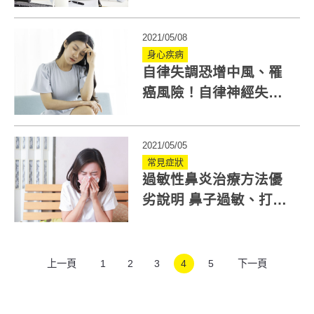
痛穴道與健腦藥膳
2021/05/08
身心疾病
自律失調恐增中風、罹
癌風險！自律神經失調
症狀看什麼科？
2021/05/05
常見症狀
過敏性鼻炎治療方法優
劣說明 鼻子過敏、打噴
嚏術後可根治？
上一頁
1
2
3
4
5
下一頁