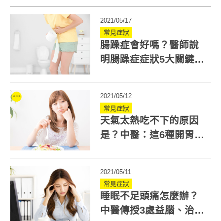
2021/05/17
常見症狀
腸躁症會好嗎？醫師說
明腸躁症症狀5大關鍵及
如何改善3大招！
2021/05/12
常見症狀
天氣太熱吃不下的原因
是？中醫：這6種開胃食
物改善食慾不振
2021/05/11
常見症狀
睡眠不足頭痛怎麼辦？
中醫傳授3處益腦、治頭