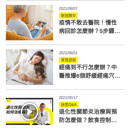
2021/06/07
新冠肺炎
疫情不敢去醫院！慢性
病回診怎麼辦？5步驟預
約線上看診拿藥
2021/06/01
常見症狀
經痛到不行怎麼辦？中
醫推爆6個舒緩經痛穴
道！跟止痛藥說掰掰
2021/05/17
迷思Q&A
退化性關節炎治療與預
防怎麼做？飲食控制與
運動是關鍵！