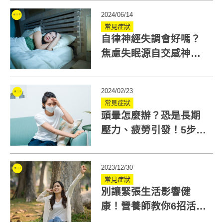
項以上要注意
2024/06/14
常見症狀
自律神經失調會好嗎？
焦慮失眠源自交感神經
亢奮？3撇步助舒緩
2024/02/23
常見症狀
頭暈怎麼辦？恐是長期
壓力、疲勞引發！5步驟
＋1運動改善頭暈
2023/12/30
常見症狀
別讓緊張生活影響健
康！營養師教你6招活化
副交感神經，預防自律