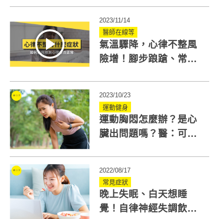
神經失調
2023/11/14
醫師在線等
氣溫驟降，心律不整風
險增！腳步踉蹌、常暈
眩都可能是心律不整症
狀
2023/10/23
運動健身
運動胸悶怎麼辦？是心
臟出問題嗎？醫：可能
與交感神經有關！
2022/08/17
常見症狀
晚上失眠、白天想睡
覺！自律神經失調飲食