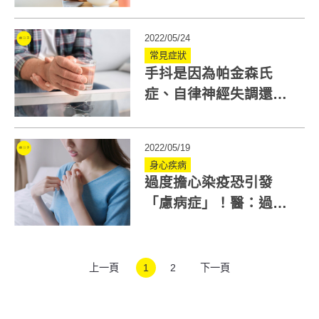
怎麼吃？營養師6招穩定
交感神經
2022/05/24
常見症狀
手抖是因為帕金森氏
症、自律神經失調還是
疾病徵兆？醫揭三大手
抖原因
2022/05/19
身心疾病
過度擔心染疫恐引發
「慮病症」！醫：過度
焦慮易出現自律神經失
調
上一頁
1
2
下一頁