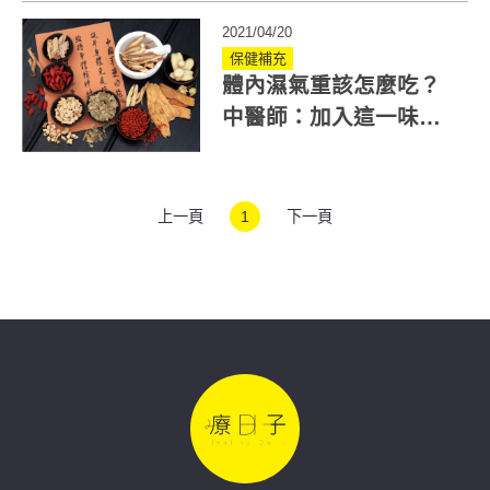
禁忌
2021/04/20
保健補充
體內濕氣重該怎麼吃？
中醫師：加入這一味煲
湯就能祛濕散寒
上一頁
1
下一頁