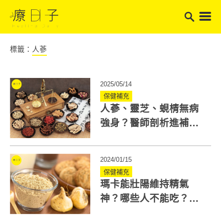
標籤：
人蔘
2025/05/14
保健補充
人蔘、靈芝、蜆棈無病
強身？醫師剖析進補傷
腎原因，別忽略「佐
劑」危害
2024/01/15
保健補充
瑪卡能壯陽維持精氣
神？哪些人不能吃？帶
你瞭解五色瑪卡功效與