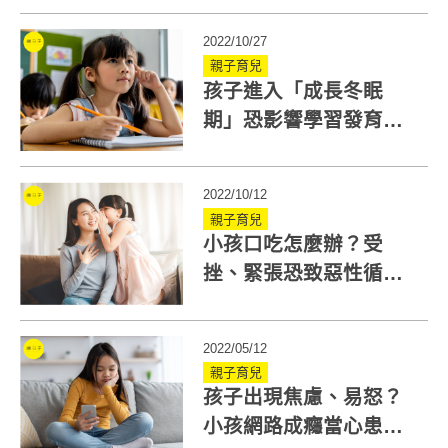
實測分享
2022/10/27
親子育兒
孩子進入「成長冬眠
期」恐影響學習發育！
掌握3階段營養補充
2022/10/12
親子育兒
小孩口吃怎麼辦？受
挫、緊張恐致惡性循
環！語言治療師：家長
先做對13件事
2022/05/12
親子育兒
孩子出現焦慮、易怒？
小孩網路成癮當心患社