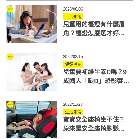
2023/06/06
生活知識
兒童用的檯燈有什麼眉
角？檯燈怎麼選才好？
專家：最佳檯燈擺放位
置在後方
2023/02/15
保健補充
兒童要補維生素D嗎？9
成國人「缺D」恐影響幼
兒 兒童維生素D3攝取量
2022/11/23
生活知識
寶寶安全座椅坐不住？
原來是安全座椅腳懸
空！兒童安全座椅踏板